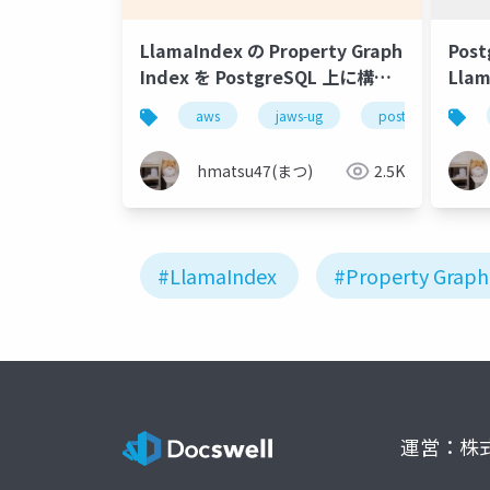
LlamaIndex の Property Graph
Post
Index を PostgreSQL 上に構築
Llam
してデータ構造を見てみる
Ind
aws
jaws-ug
postgresql
hmatsu47(まつ)
2.5K
#LlamaIndex
#Property Graph
運営：株