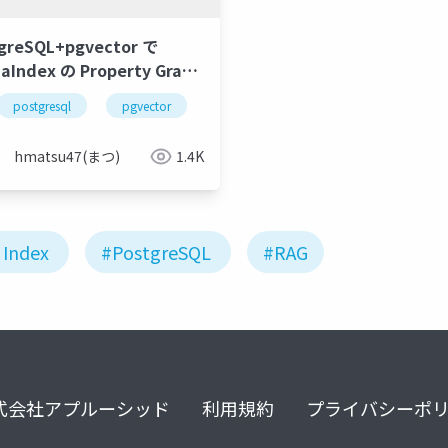
greSQL+pgvector で
aIndex の Property Graph
ex を試す（序章）
pgvector
postgresql
graphrag
pgvector
llamaindex
グラフrag
hmatsu47(まつ)
1.4K
 Index
#PostgreSQL
#RAG
式会社アプルーシッド
利用規約
プライバシーポ