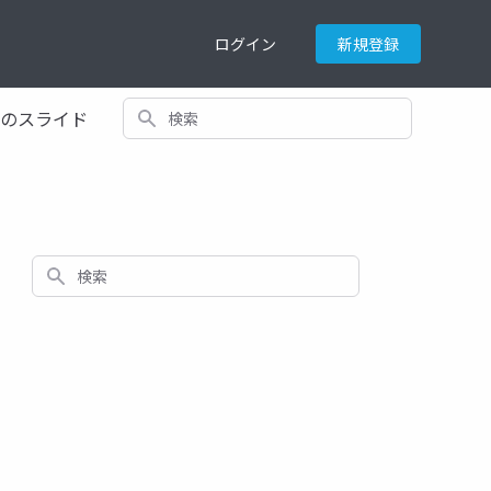
ログイン
新規登録
検索
てのスライド
検索