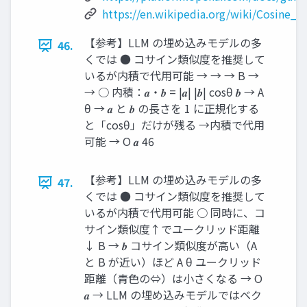
https://en.wikipedia.org/wiki/Cosine_si
【参考】LLM の埋め込みモデルの多
46.
くでは ● コサイン類似度を推奨して
いるが内積で代用可能 → → → B →
→ ○ 内積：𝒂・𝒃 = |𝒂| |𝒃| cosθ 𝒃 → A
θ → 𝒂 と 𝒃 の長さを 1 に正規化する
と「cosθ」だけが残る →内積で代用
可能 → O 𝒂 46
【参考】LLM の埋め込みモデルの多
47.
くでは ● コサイン類似度を推奨して
いるが内積で代用可能 ○ 同時に、コ
サイン類似度↑でユークリッド距離
↓ B → 𝒃 コサイン類似度が高い（A
と B が近い）ほど A θ ユークリッド
距離（青色の⇔）は小さくなる → O
𝒂 → LLM の埋め込みモデルではベク