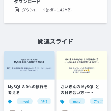
ダウンロード
ダウンロード(pdf - 1.42MB)
関連スライド
MySQL 8.0への移行を
さいきんの MySQL と
考える
の付き合い方 〜
MySQL 8.0 より後の世
mysql
移行
バージョンアップ
mysql
アップグレ
中国地方d
界へようこそ 〜