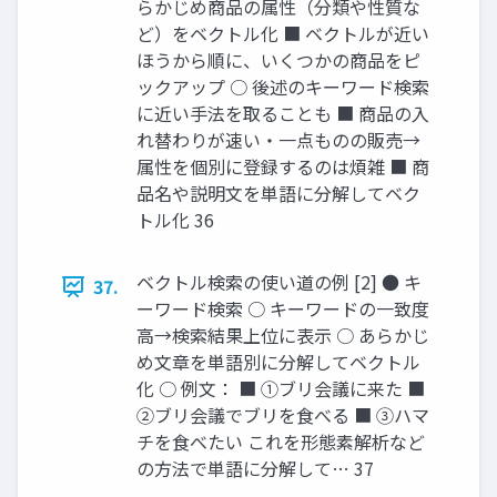
らかじめ商品の属性（分類や性質な
ど）をベクトル化 ■ ベクトルが近い
ほうから順に、いくつかの商品をピ
ックアップ ○ 後述のキーワード検索
に近い手法を取ることも ■ 商品の入
れ替わりが速い・一点ものの販売→
属性を個別に登録するのは煩雑 ■ 商
品名や説明文を単語に分解してベク
トル化 36
ベクトル検索の使い道の例 [2] ● キ
37.
ーワード検索 ○ キーワードの一致度
高→検索結果上位に表示 ○ あらかじ
め文章を単語別に分解してベクトル
化 ○ 例文： ■ ①ブリ会議に来た ■
②ブリ会議でブリを食べる ■ ③ハマ
チを食べたい これを形態素解析など
の方法で単語に分解して… 37