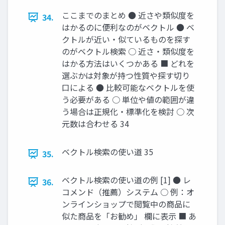
ここまでのまとめ ● 近さや類似度を
34.
はかるのに便利なのがベクトル ● ベ
クトルが近い・似ているものを探す
のがベクトル検索 ○ 近さ・類似度を
はかる方法はいくつかある ■ どれを
選ぶかは対象が持つ性質や探す切り
口による ● 比較可能なベクトルを使
う必要がある ○ 単位や値の範囲が違
う場合は正規化・標準化を検討 ○ 次
元数は合わせる 34
ベクトル検索の使い道 35
35.
ベクトル検索の使い道の例 [1] ● レ
36.
コメンド（推薦）システム ○ 例：オ
ンラインショップで閲覧中の商品に
似た商品を「お勧め」 欄に表示 ■ あ