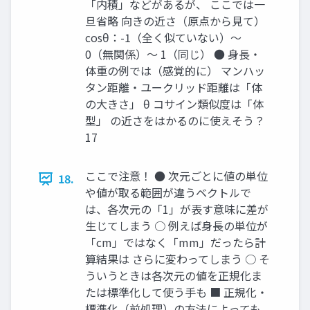
「内積」などがあるが、 ここでは一
旦省略 向きの近さ（原点から見て）
cosθ：-1（全く似ていない）〜
0（無関係）〜 1（同じ） ● 身長・
体重の例では（感覚的に） マンハッ
タン距離・ユークリッド距離は「体
の大きさ」 θ コサイン類似度は「体
型」 の近さをはかるのに使えそう？
17
ここで注意！ ● 次元ごとに値の単位
18.
や値が取る範囲が違うベクトルで
は、各次元の「1」が表す意味に差が
生じてしまう ○ 例えば身長の単位が
「cm」ではなく「mm」だったら計
算結果は さらに変わってしまう ○ そ
ういうときは各次元の値を正規化ま
たは標準化して使う手も ■ 正規化・
標準化（前処理）の方法によっても