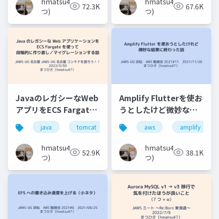
hmatsu47(ま
hmatsu47(ま
72.3K
67.6K
つ)
つ)
JavaのレガシーなWeb
Amplify Flutterを使お
アプリをECS Fargate
うとしたけど微妙な結
を使って段階的に作り
果に終わった話
java
tomcat
aws
aws
jaws-ug
amplify
ecs
直し／マイグレーショ
ンする話
hmatsu47(ま
hmatsu47(ま
52.9K
38.1K
つ)
つ)