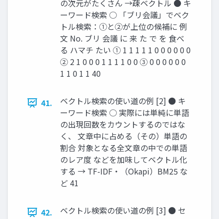
の次元がたくさん →疎ベクトル ● キ
ーワード検索 ○ 「ブリ会議」でベク
トル検索：①と②が上位の候補に 例
文 No. ブリ 会議 に 来 た で を 食べ
る ハマチ たい ① 1 1 1 1 1 0 0 0 0 0 0
② 2 1 0 0 0 1 1 1 1 0 0 ③ 0 0 0 0 0 0
1 1 0 1 1 40
ベクトル検索の使い道の例 [2] ● キ
41.
ーワード検索 ○ 実際には単純に単語
の出現回数をカウントするのではな
く、 文章中に占める（その）単語の
割合 対象となる全文章の中での単語
のレア度 などを加味してベクトル化
する → TF-IDF・（Okapi）BM25 な
ど 41
ベクトル検索の使い道の例 [3] ● セ
42.