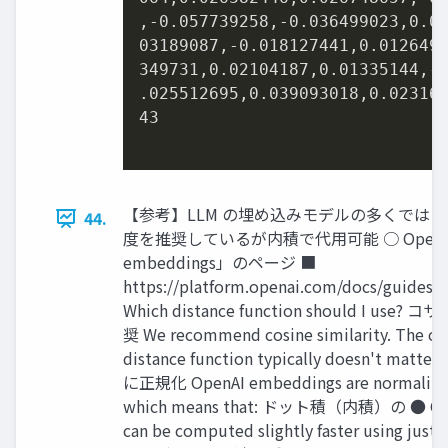
,-
0.057739258
,-
0.036499023
,
0.0
03189087
,-
0.018127441
,
0.012649
349731
,
0.02104187
,
0.01335144
,-
.
025512695
,
0.039093018
,
0.02316
43
【参考】LLM の埋め込みモデルの多くでは 
44.
度を推奨しているが内積で代用可能 ○ OpenAI「
embeddings」のページ ■
https://platform.openai.com/docs/guides
Which distance function should I us
奨 We recommend cosine similarity. The ch
distance function typically doesn't matt
に正規化 OpenAI embeddings are normalized 
which means that: ドット積（内積）の ● Cosin
can be computed slightly faster using just 