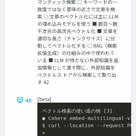
マンティック検索 ○ キーワードの一
致度ではなく意味の近さで文章を検
索 ○ 文章のベクトル化には主に LLM
の埋め込みモデルを使う ■ 数百～数
千次元の高次元ベクトル化 ■ 文章を
適切な長さ（チャンクサイズ）に分
割してベクトル化する ○ RAG（検索
拡張生成）の仕組みの中で使われて
いる ■ LLM が持たない外部知識を追
加情報として渡す際に、外部知識を
ベクトルス トアから検索して取り出
す 42
[beta]
43.
ベクトル検索の使い道の例 [
3
]

● Cohere embed-multilingual-v3
$ curl --location --request PO
>
