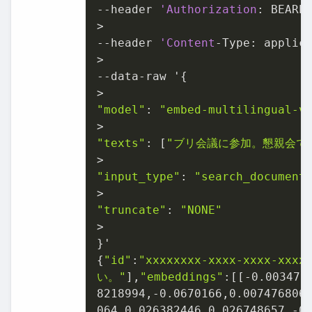
--header 
'Authorization
: BEARER
>

--header 
'Content
-Type: applica
>

--data-raw '{

"model"
: 
"embed-multilingual-v
"texts"
: [
"ブリ会議に参加。懇親会で
"input_type"
: 
"search_document
"truncate"
: 
"NONE"
>

}'

{
"id"
:
"xxxxxxxx-xxxx-xxxx-xxxx
い。"
],
"embeddings"
:[[-
0.003477
8218994
,-
0.0670166
,
0.007476806
064
,
0.026382446
,
0.026748657
,-
0