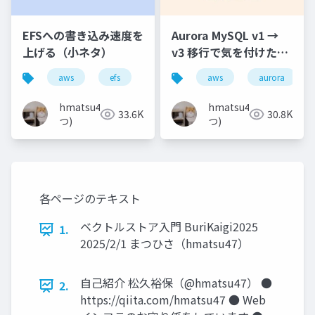
EFSへの書き込み速度を
Aurora MySQL v1 →
上げる（小ネタ）
v3 移行で気を付けたほ
うが良いこと（7 つ +
aws
efs
jaws-ug
aws
aurora
α）
hmatsu47(ま
hmatsu47(ま
33.6K
30.8K
つ)
つ)
各ページのテキスト
ベクトルストア入門 BuriKaigi2025
1.
2025/2/1 まつひさ（hmatsu47）
自己紹介 松久裕保（@hmatsu47） ●
2.
https://qiita.com/hmatsu47 ● Web