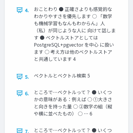
おことわり ● 正確さよりも感覚的な
4.
わかりやすさを優先します ○ 「数学
も機械学習もなんもわからん」人
（私）が同じような人に 向けて話しま
す ● ベクトルストアとしては
PostgreSQL+pgvector を中心 に扱い
ます ○ 考え方は他のベクトルストア
と共通しています 4
ベクトルとベクトル検索 5
5.
ところで…ベクトルって？ ● いくつ
6.
かの意味がある：例えば ○ ①大きさ
と向きを持った量 ○ ②数字の組（縦
や横に並べたもの） ○ … 6
ところで…ベクトルって？ ● いくつ
7.