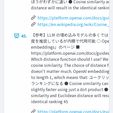
ほうがわずかに速い ● Cosine similarity and 
distance will result in the identical ranking
https://platform.openai.com/docs/gui
https://en.wikipedia.org/wiki/Cosine_si
【参考】LLM の埋め込みモデルの多くでは 
45.
度を推奨しているが内積で代用可能 ○ OpenAI「
embeddings」のページ ■
https://platform.openai.com/docs/guides
Which distance function should I use? We
cosine similarity. The choice of distance fun
doesn't matter much. OpenAI embeddings 
to length 1, which means that: ユー
ランキングになる ● Cosine similarity can b
slightly faster using just a dot product ● C
similarity and Euclidean distance will result
identical ranking 45
https://platform.openai.com/docs/gui