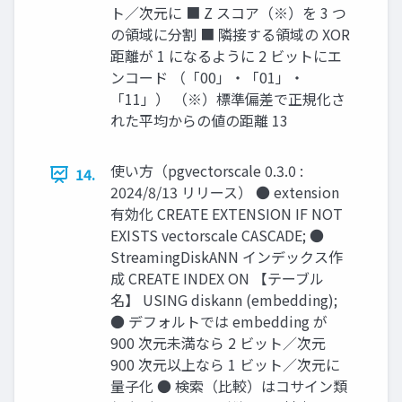
ト／次元に ■ Z スコア（※）を 3 つ
の領域に分割 ■ 隣接する領域の XOR
距離が 1 になるように 2 ビットにエ
ンコード （「00」・「01」・
「11」） （※）標準偏差で正規化さ
れた平均からの値の距離 13
使い方（pgvectorscale 0.3.0 :
14.
2024/8/13 リリース） ● extension
有効化 CREATE EXTENSION IF NOT
EXISTS vectorscale CASCADE; ●
StreamingDiskANN インデックス作
成 CREATE INDEX ON 【テーブル
名】 USING diskann (embedding);
● デフォルトでは embedding が
900 次元未満なら 2 ビット／次元
900 次元以上なら 1 ビット／次元に
量子化 ● 検索（比較）はコサイン類