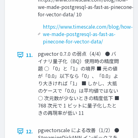
we-made-postgresql-as-fast-as-pinecone-
for-vector-data/ 10
https://www.timescale.com/blog/how-
we-made-postgresql-as-fast-as-
pinecone-for-vector-data/
pgvector 0.7.0 の弱点（4/4） ● バ
11.
イナリ量子化（BQ）使用時の精度問
題 ○ 「0」と「1」の境界 ■ 元の値
が「0.0」以下なら「0」、「0.0」よ
り大きければ「1」 ■ しかし、大抵
のケースで「0.0」は平均値ではない
○ 次元数が少ないときの精度低下 ■
768 次元で 1 ビットに量子化したと
きの再現率が低い 11
pgvectorscale による改善（1/2） ●
12.
StreamingDiskANN インデックスを