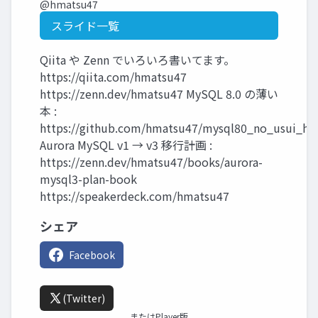
@hmatsu47
スライド一覧
Qiita や Zenn でいろいろ書いてます。
https://qiita.com/hmatsu47
https://zenn.dev/hmatsu47 MySQL 8.0 の薄い
本 :
https://github.com/hmatsu47/mysql80_no_usui_ho
Aurora MySQL v1 → v3 移行計画 :
https://zenn.dev/hmatsu47/books/aurora-
mysql3-plan-book
https://speakerdeck.com/hmatsu47
シェア
Facebook
(Twitter)
またはPlayer版