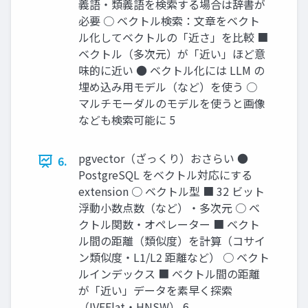
義語・類義語を検索する場合は辞書が
必要 ○ ベクトル検索：文章をベクト
ル化してベクトルの「近さ」を比較 ■
ベクトル（多次元）が「近い」ほど意
味的に近い ● ベクトル化には LLM の
埋め込み用モデル（など）を使う ○
マルチモーダルのモデルを使うと画像
なども検索可能に 5
pgvector（ざっくり）おさらい ●
6.
PostgreSQL をベクトル対応にする
extension ○ ベクトル型 ■ 32 ビット
浮動小数点数（など）・多次元 ○ ベ
クトル関数・オペレーター ■ ベクト
ル間の距離（類似度）を計算（コサイ
ン類似度・L1/L2 距離など） ○ ベクト
ルインデックス ■ ベクトル間の距離
が「近い」データを素早く探索
（IVFFlat・HNSW） 6