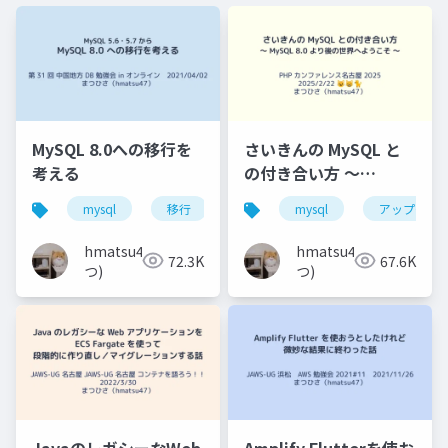
MySQL 8.0への移行を
さいきんの MySQL と
考える
の付き合い方 〜
MySQL 8.0 より後の世
mysql
移行
バージョンアップ
mysql
アップグレ
中国地方d
界へようこそ 〜
hmatsu47(ま
hmatsu47(ま
72.3K
67.6K
つ)
つ)
JavaのレガシーなWeb
Amplify Flutterを使お