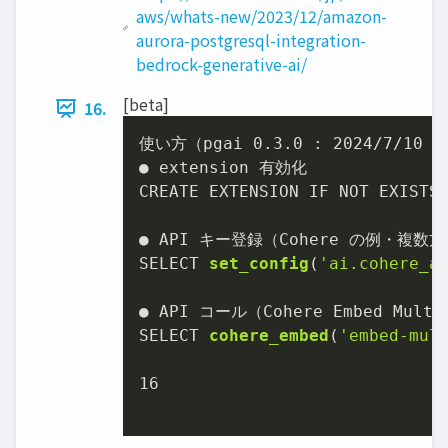
aws/whats-new/2023/12/amazon-
aurora-postgresql-integration-
bedrock-generative-ai/
[beta]
16.
使い方（pgai 
0.3
.0
 : 
2024
/
7
/
10
 
● extension 有効化

CREATE EXTENSION IF NOT EXISTS 
SELECT 
set_config
(
'ai.cohere_a
● API コール（Cohere Embed Multil
SELECT 
cohere_embed
(
'embed-mul
16