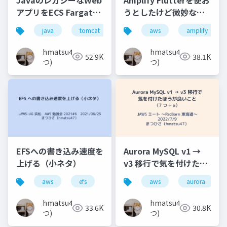
アプリをECS Fargate
うとしたけど微妙な結
を使って段階的に作り
果に終わった話
java
tomcat
aws
aws
jaws-ug
amplify
ecs
直し／マイグレーショ
ンする話
hmatsu47(ま
hmatsu47(ま
52.9K
38.1K
つ)
つ)
EFSへの書き込み速度を
Aurora MySQL v1 →
上げる（小ネタ）
v3 移行で気を付けたほ
うが良いこと（7 つ +
aws
efs
jaws-ug
aws
aurora
α）
hmatsu47(ま
hmatsu47(ま
33.6K
30.8K
つ)
つ)