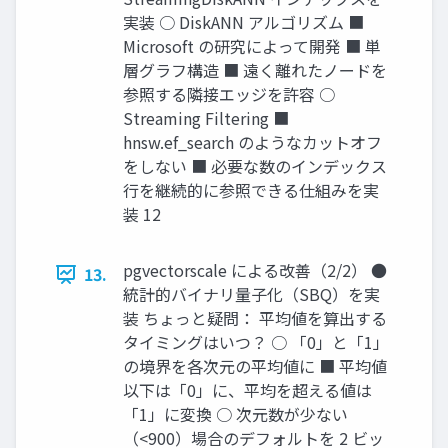
実装 ○ DiskANN アルゴリズム ■
Microsoft の研究によって開発 ■ 単
層グラフ構造 ■ 遠く離れたノードを
参照する隣接エッジを許容 ○
Streaming Filtering ■
hnsw.ef_search のようなカットオフ
をしない ■ 必要な数のインデックス
行を継続的に参照できる仕組みを実
装 12
pgvectorscale による改善（2/2） ●
13.
統計的バイナリ量子化（SBQ）を実
装 ちょっと疑問： 平均値を算出する
タイミングはいつ？ ○ 「0」と「1」
の境界を各次元の平均値に ■ 平均値
以下は「0」に、平均を超える値は
「1」に変換 ○ 次元数が少ない
（<900）場合のデフォルトを 2 ビッ