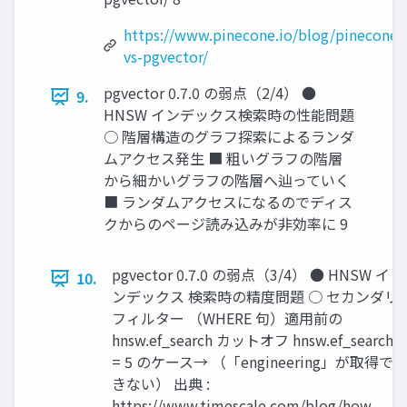
https://www.pinecone.io/blog/pinecone-
vs-pgvector/
pgvector 0.7.0 の弱点（2/4） ●
9.
HNSW インデックス検索時の性能問題
○ 階層構造のグラフ探索によるランダ
ムアクセス発生 ■ 粗いグラフの階層
から細かいグラフの階層へ辿っていく
■ ランダムアクセスになるのでディス
クからのページ読み込みが非効率に 9
pgvector 0.7.0 の弱点（3/4） ● HNSW イ
10.
ンデックス 検索時の精度問題 ○ セカンダリ
フィルター （WHERE 句）適用前の
hnsw.ef_search カットオフ hnsw.ef_search
= 5 のケース→ （「engineering」が取得で
きない） 出典 :
https://www.timescale.com/blog/how-