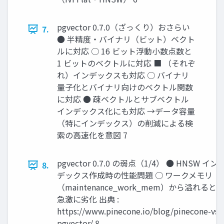
pgvector 0.7.0（ざっくり）おさらい
7.
● 半精度・バイナリ（ビット）ベクト
ルに対応 ○ 16 ビット浮動小数点数と
1 ビットのベクトルに対応 ■ （それぞ
れ）インデックスも対応 ○ バイナリ
量子化とバイナリ向けのベクトル関数
に対応 ● 疎ベクトルとサブベクトル
インデックス化にも対応 →データ容量
（特にインデックス）の削減による検
索の高速化を意図 7
pgvector 0.7.0 の弱点（1/4） ● HNSW イン
8.
デックス作成時の性能問題 ○ ワークメモリ
（maintenance_work_mem）から溢れると
急激に劣化 出典 :
https://www.pinecone.io/blog/pinecone-vs-
pgvector/ 8