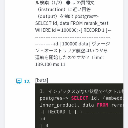
ル検索（1/2） ● ↓の質問文
（instruction）に近い回答
（output）を抽出 postgres=>
SELECT id, data FROM rerank_test
WHERE id = 100000; -[ RECORD 1 ]--
--------------------------------------------
-----------id | 100000 data | ヴァージ
ン・オーストラリア航空はいつから
運航を開始したのですか？ Time:
139.100 ms 11
[beta]
12.
1.
 インデックスがない状態でベクトル検
postgres
=
>
SELECT
 id, (embeddi
inner_product, data 
FROM
 reran
-
[ RECORD 
1
 ]
-
+
---------------
|
0