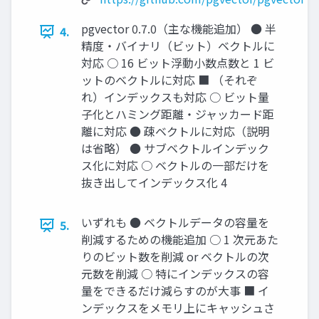
pgvector 0.7.0（主な機能追加） ● 半
4.
精度・バイナリ（ビット）ベクトルに
対応 ○ 16 ビット浮動小数点数と 1 ビ
ットのベクトルに対応 ■ （それぞ
れ）インデックスも対応 ○ ビット量
子化とハミング距離・ジャッカード距
離に対応 ● 疎ベクトルに対応（説明
は省略） ● サブベクトルインデック
ス化に対応 ○ ベクトルの一部だけを
抜き出してインデックス化 4
いずれも ● ベクトルデータの容量を
5.
削減するための機能追加 ○ 1 次元あた
りのビット数を削減 or ベクトルの次
元数を削減 ○ 特にインデックスの容
量をできるだけ減らすのが大事 ■ イ
ンデックスをメモリ上にキャッシュさ