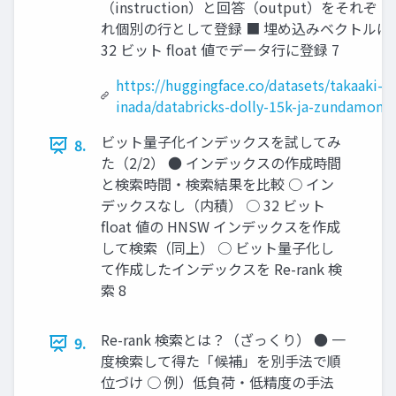
（instruction）と回答（output）をそれぞ
れ個別の行として登録 ■ 埋め込みベクトルは
32 ビット ﬂoat 値でデータ行に登録 7
https://huggingface.co/datasets/takaaki-
inada/databricks-dolly-15k-ja-zundamon
ビット量子化インデックスを試してみ
8.
た（2/2） ● インデックスの作成時間
と検索時間・検索結果を比較 ○ イン
デックスなし（内積） ○ 32 ビット
ﬂoat 値の HNSW インデックスを作成
して検索（同上） ○ ビット量子化し
て作成したインデックスを Re-rank 検
索 8
Re-rank 検索とは？（ざっくり） ● 一
9.
度検索して得た「候補」を別手法で順
位づけ ○ 例）低負荷・低精度の手法