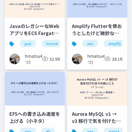
JavaのレガシーなWeb
Amplify Flutterを使お
アプリをECS Fargate
うとしたけど微妙な結
を使って段階的に作り
果に終わった話
java
tomcat
aws
aws
jaws-ug
amplify
ecs
直し／マイグレーショ
ンする話
hmatsu47(ま
hmatsu47(ま
52.9K
38.1K
つ)
つ)
EFSへの書き込み速度を
Aurora MySQL v1 →
上げる（小ネタ）
v3 移行で気を付けたほ
うが良いこと（7 つ +
aws
efs
jaws-ug
aws
aurora