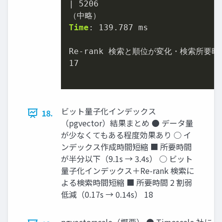
|
5206
Time
: 
139.787
 ms

Re
-
17
ビット量子化インデックス
18.
（pgvector）結果まとめ ● データ量
が少なくてもある程度効果あり ○ イ
ンデックス作成時間短縮 ■ 所要時間
が半分以下（9.1s → 3.4s） ○ ビット
量子化インデックス＋Re-rank 検索に
よる検索時間短縮 ■ 所要時間 2 割弱
低減（0.17s → 0.14s） 18