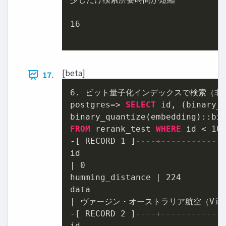
16
[beta]
17.
6.
 ビット量子化インデックスで検索（非 
postgres
=
>
SELECT
 id, (binary_
binary_quantize(embedding)::bi
FROM
 rerank_test 
WHERE
 id 
<
10
-
[ RECORD 
1
 ]
----+------------
|
0
humming_distance 
|
224
|
-
[ RECORD 
2
 ]
----+------------