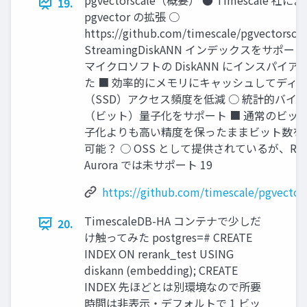
pgvectorscale（概要） ● Timescale 社に
19.
pgvector の拡張 ○
https://github.com/timescale/pgvectorsca
StreamingDiskANN インデックスをサポート
マイクロソフトの DiskANN にインスパイア
た ■ 効率的にメモリにキャッシュしてディ
（SSD）アクセス頻度を低減 ○ 統計的バイ
（ビット）量子化をサポート ■ 通常のビッ
子化よりも高い精度を保ったままビット数を
可能？ ○ OSS として提供されているが、RDS
Aurora では未サポート 19
https://github.com/timescale/pgvector
TimescaleDB-HA コンテナで少しだ
20.
け触ってみた postgres=# CREATE
INDEX ON rerank_test USING
diskann (embedding); CREATE
INDEX 先ほどとは別環境なので所要
時間は非表示・デフォルトで 1 ビッ