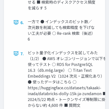
せる ■ 検索時のディスクアクセス頻度
を減らす 5
一方で ● インデックスのビット数／
6.
次元数を削減しても検索精度 を下げな
い工夫が必要 ○ Re-rank 検索（後述）
6
ビット量子化インデックスを試してみた
7.
（1/2） ● AWS オレゴンリージョンで以下を
使ってテスト ○ RDS for PostgreSQL
16.3（db.m6g.large） ○ Titan Text
Embeddings V2（1024 次元・正規化あり）
● 使ったデータはこちら ○
https://huggingface.co/datasets/takaaki-
inada/databricks-dolly-15k-ja-zundamon ■
2024/5/22 時点・トークンサイズ等制限に掛
からない約 4,600 件 ■ 質問文