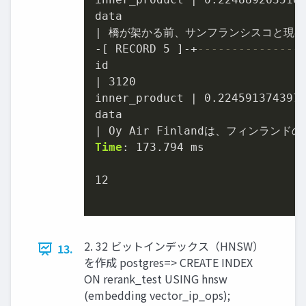
|
-
[ RECORD 
5
 ]
-
+
---------------
|
3120
inner_product 
|
0.224591374397
|
Time
: 
173.794
 ms

12
2. 32 ビットインデックス（HNSW）
13.
を作成 postgres=> CREATE INDEX
ON rerank_test USING hnsw
(embedding vector_ip_ops);