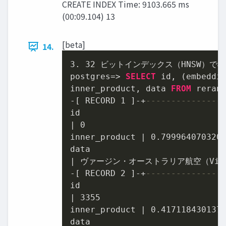
CREATE INDEX Time: 9103.665 ms
(00:09.104) 13
[beta]
14.
3.
32
 ビットインデックス（HNSW）で検
postgres
=
>
SELECT
 id, (embeddi
inner_product, data 
FROM
 reran
-
[ RECORD 
1
 ]
-
+
---------------
|
0
inner_product 
|
0.799964070320
|
-
[ RECORD 
2
 ]
-
+
---------------
|
3355
inner_product 
|
0.417118430137