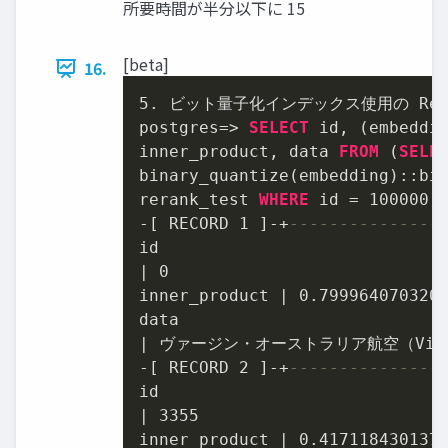
所要時間が半分以下に 15
[beta]
16.
5.
 ビット量子化インデックス使用の Re
postgres
=
>
SELECT
 id, (embeddi
inner_product, data 
FROM
 (
SELE
binary_quantize(embedding)::bi
rerank_test 
WHERE
 id 
=
100000
)
-
[ RECORD 
1
 ]
-
+
---------------
|
0
inner_product 
|
0.799964070320
|
-
[ RECORD 
2
 ]
-
+
---------------
|
3355
inner_product 
|
0.417118430137