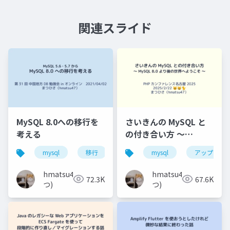
関連スライド
MySQL 8.0への移行を
さいきんの MySQL と
考える
の付き合い方 〜
MySQL 8.0 より後の世
mysql
移行
バージョンアップ
mysql
アップグレ
中国地方d
界へようこそ 〜
hmatsu47(ま
hmatsu47(ま
72.3K
67.6K
つ)
つ)