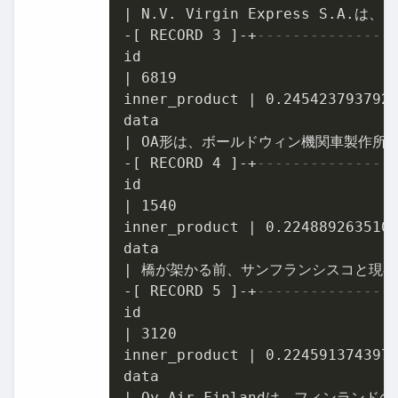
|
-
[ RECORD 
3
 ]
-
+
---------------
|
6819
inner_product 
|
0.245423793792
|
-
[ RECORD 
4
 ]
-
+
---------------
|
1540
inner_product 
|
0.224889263510
|
-
[ RECORD 
5
 ]
-
+
---------------
|
3120
inner_product 
|
0.224591374397
|