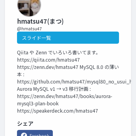
hmatsu47(まつ)
@hmatsu47
スライド一覧
Qiita や Zenn でいろいろ書いてます。
https://qiita.com/hmatsu47
https://zenn.dev/hmatsu47 MySQL 8.0 の薄い
本 :
https://github.com/hmatsu47/mysql80_no_usui_ho
Aurora MySQL v1 → v3 移行計画 :
https://zenn.dev/hmatsu47/books/aurora-
mysql3-plan-book
https://speakerdeck.com/hmatsu47
シェア
Facebook