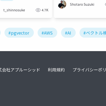
Shotaro Suzuki
t_shinnosuke
4.7K
#pgvector
#AWS
#AI
#ベクトル
式会社アプルーシッド
利用規約
プライバシーポ