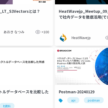
1_LT_S3Vectorsとは？
HeatWavejp_Meetup_09
で社内データを徹底活用(で
のか)
あおき なつみ
>100
HeatWavejp
クトルデータベースを比較した
Postman-20240129
api
postman
lt資料