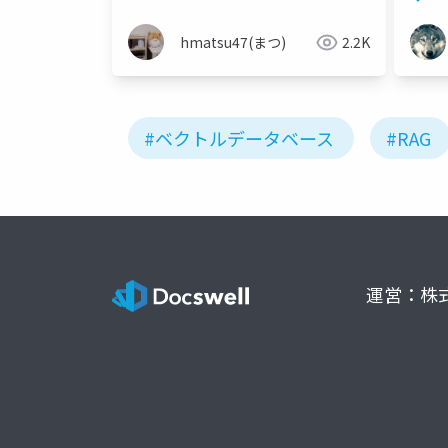
hmatsu47(まつ)
2.2K
#ベクトルデータベース
#RAG
運営：株