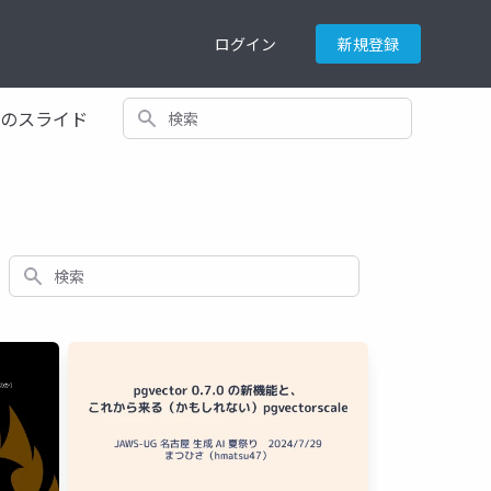
ログイン
新規登録
検索
てのスライド
検索