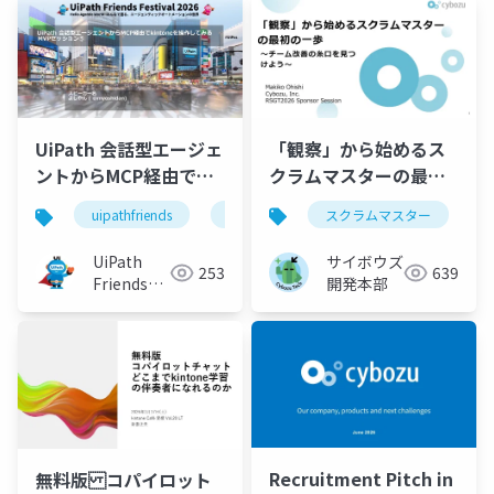
「観察」から始めるス
UiPath 会話型エージェ
クラムマスターの最初
ントからMCP経由で
の一歩 – チーム改善の
kintoneを操作してみ
スクラムマスター
k
uipathfriends
uipath
糸口を見つけよう
る
サイボウズ
UiPath
639
253
開発本部
Friends
[公式]
Recruitment Pitch in
無料版 コパイロット