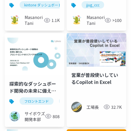
なったのか答え合わせ
と、発表したアーキテ
kintone ダッシュボード
jjug_ccc
する
クチャの話の裏側
Masanori
Masanori
1.1K
>100
Tani
Tani
営業が普段使いしてい
るCopilot in Excel
探索的なダッシュボー
ド開発の未来に備え
る、フロントエンドの
フロントエンド
リファクタリング
プロダクト開
リファクタリング
工場長
32.7K
サイボウズ
808
開発本部