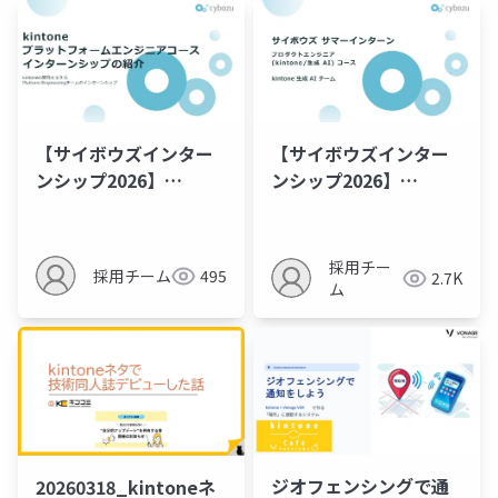
【サイボウズインター
【サイボウズインター
ンシップ2026】
ンシップ2026】
kintoneプラットフォ
kintoneプロダクトエ
ームエンジニアコー
ンジニア（生成AI）コ
ス 紹介資料
ース 紹介資料
採用チー
採用チーム
495
2.7K
ム
ジオフェンシングで通
20260318_kintoneネ