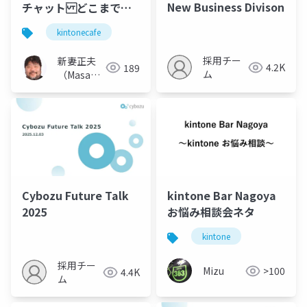
New Business Divison
チャット どこまで
kintone学習の伴奏者
kintonecafe
になれるのか
採用チー
新妻正夫
4.2K
189
ム
（Masao
Niizuma）
Cybozu Future Talk
kintone Bar Nagoya
2025
お悩み相談会ネタ
kintone
採用チー
Mizu
>100
4.4K
ム