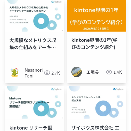
kintone界隈の1年(学
大規模なメトリクス収
びのコンテンツ紹介)
集の仕組みをアーキテ
クチャ変更して得た学
び
Masanori
工場長
1.4K
2.7K
Tani
kintone リサーチ副
サイボウズ株式会社 エ