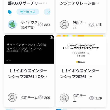
部/UXリサーチャー 業
ンジニアリレーション
務紹介
部紹介資料
サイボウズ
uxリサーチ
ux
ユーザーリサ
サイボウズ
採用チー
883
1.7K
開発本部
ム
【サイボウズインター
【サイボウズインター
ンシップ2026】iOSモ
ンシップ2026】
バイル開発（実務型・
kintoneプロダクトエ
育成型(5days、
ンジニア（オンライ
3days)）コース 紹介
ン・オフライン）コー
採用チー
採用チーム
800
3.2K
資料
ス 紹介資料
ム