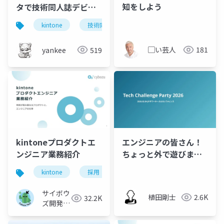
知をしよう
タで技術同人誌デビュ
ーした話
kintone
技術同人誌
▢い芸人
181
yankee
519
kintoneプロダクトエ
エンジニアの皆さん！
ンジニア業務紹介
ちょっと外で遊びませ
んか？｜技術の話は一
kintone
採用
旦置いて、kintoneコ
ミュニティの熱量に触
サイボウ
植田剛士
2.6K
32.2K
れてみる
ズ開発本
部