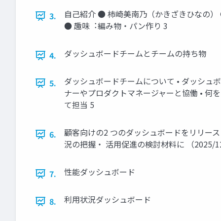
⾃⼰紹介 ● 柿崎美南乃（かきざきひなの） ● X
3.
● 趣味︓編み物・パン作り 3
ダッシュボードチームとチームの持ち物
4.
ダッシュボードチームについて • ダッシュ
5.
ナーやプロダクトマネージャーと協働 • 
て担当 5
顧客向けの2 つのダッシュボードをリリース 性
6.
況の把握・ 活⽤促進の検討材料に （2025/1
性能ダッシュボード
7.
利⽤状況ダッシュボード
8.