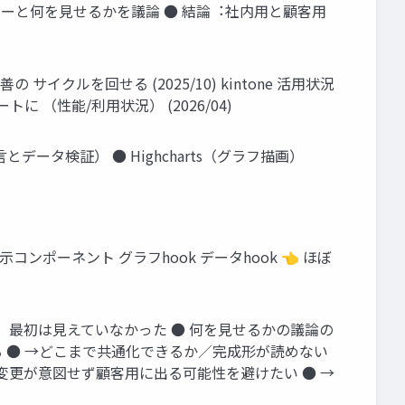
ャーと何を⾒せるかを議論 ● 結論︓社内⽤と顧客⽤
クルを回せる (2025/10) kintone 活⽤状況
に （性能/利⽤状況） (2026/04)
⾔とデータ検証） ● Highcharts（グラフ描画）
ポーネント グラフhook データhook 👈 ほぼ
、最初は⾒えていなかった ● 何を⾒せるかの議論の
 ● →どこまで共通化できるか／完成形が読めない
変更が意図せず顧客⽤に出る可能性を避けたい ● →