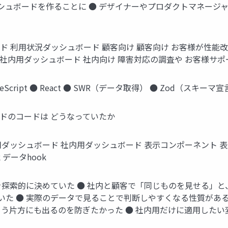
シュボードを作ることに ● デザイナーやプロダクトマネージ
 利⽤状況ダッシュボード 顧客向け 顧客向け お客様が性能改善の サイ
) 社内⽤ダッシュボード 社内向け 障害対応の調査や お客様サポート
ript ● React ● SWR（データ取得） ● Zod（スキーマ宣
ドのコードは どうなっていたか
ッシュボード 社内⽤ダッシュボード 表⽰コンポーネント 表⽰コン
 データhook
を探索的に決めていた ● 社内と顧客で「同じものを⾒せる」と
た ● 実際のデータで⾒ることで判断しやすくなる性質がある
もう⽚⽅にも出るのを防ぎたかった ● 社内⽤だけに適⽤したい