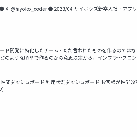
: @hiyoko_coder ● 2023/04 サイボウズ新卒⼊社・ア
ボード開発に特化したチーム • ただ⾔われたものを作るのではな
何をどのような順番で作るのかの意思決定から、インフラ〜フロ
能ダッシュボード 利⽤状況ダッシュボード お客様が性能改善の サイ
2）