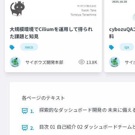
大規模環境でCiliumを運用して得られ
cybozu
た課題と知見
料
neco
qa
サイボウズ開発本部
13.8K
サイ
各ページのテキスト
探索的なダッシュボード開発の 未来に備える、 フロン
1.
⽬次 01 ⾃⼰紹介 02 ダッシュボードチーム
2.