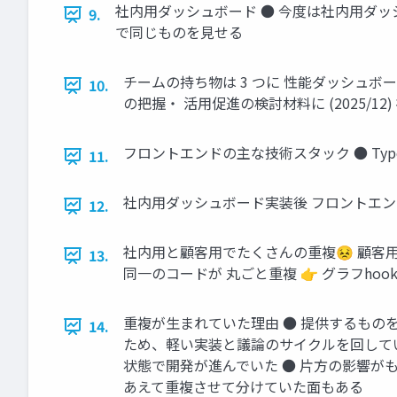
社内⽤ダッシュボード ● 今度は社内⽤ダッ
9.
で同じものを⾒せる
チームの持ち物は 3 つに 性能ダッシュボード
10.
の把握・ 活⽤促進の検討材料に (2025/12
フロントエンドの主な技術スタック ● TypeSc
11.
社内⽤ダッシュボード実装後 フロントエン
12.
社内⽤と顧客⽤でたくさんの重複😣 顧客⽤ダ
13.
同⼀のコードが 丸ごと重複 👉 グラフhook
重複が⽣まれていた理由 ● 提供するもの
14.
ため、軽い実装と議論のサイクルを回してい
状態で開発が進んでいた ● ⽚⽅の影響が
あえて重複させて分けていた⾯もある