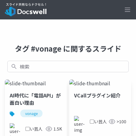
Ope
タグ #vonage に関するスライド
検索
AI時代に「電話API」が
VCallプラグイン紹介
面白い理由
vonage
▢い芸人
>100
▢い芸人
1.5K