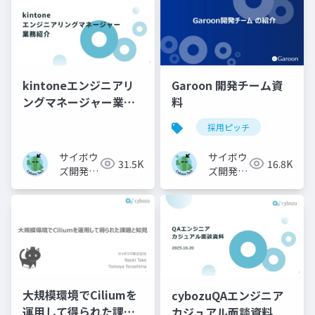
kintoneエンジニアリ
Garoon 開発チーム資
ングマネージャー業務
料
紹介
採用ピッチ
サイボウ
サイボウ
31.5K
16.8K
ズ開発本
ズ開発本
部
部
大規模環境でCiliumを
cybozuQAエンジニア
運用して得られた課題
カジュアル面談資料