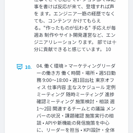
事を書けば反応が来て、登壇すれば声
を ます。エンジニア一筋の経歴でなく
ても、コンテンツ かけてもらえ
る。"作ったものが伝わる" 手応えが毎
週あ 制作やサイト開発運営など、エン
ジニアリレーション ります。 部では十
分に貢献できると感じています。 10
04. 働く環境 > マーケティングリーダ
10.
ーの働き方 働く時間・場所 • 週5日勤
務 9:00〜18:00 • 週1回出社 東京オフ
ィス 仕事内容 主なスケジュール 定例
ミーティング 随時ミーティング 進捗
確認ミーティング 施策検討・相談 週
1〜2回 関連するチームとの議論 メン
バーの状況・課題確認 施策実行の相
談 • APIや新機能の発信施策を中心
に、リーダーを担当 • KPI設計・全体