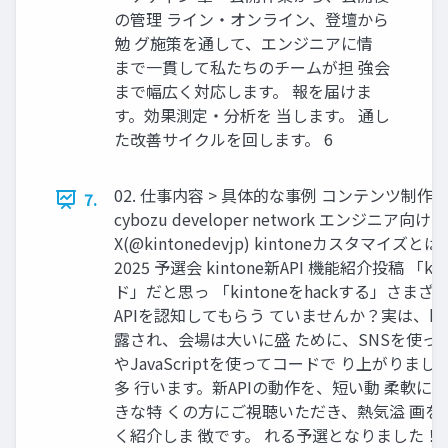
の管理 ライン・オンライン、登壇から
勉 グ施策を通して、エンジニアに情
まで一貫して私たちのチームが担 強会
まで幅広く対応します。 報を届けま
す。効果測定・分析を 当します。 通し
た改善サイクルを回します。 6
02. 仕事内容 > 具体的な事例 コンテンツ制作
7.
cybozu developer network エンジニア向
X(@kintonedevjp) kintoneカスタマイズとは ki
2025 予選会 kintone新API 機能紹介投稿 「k
ド」だと思っ 「kintoneをhackする」さまざまな
APIを認知してもらう ていませんか？実は、kin
露され、会場は大いに盛 ために、SNSを使った
やJavaScriptを使ってコードで り上がりまし
多 行います。新APIの動作を、短い動 柔軟に
きな特 くの方にご視聴いただき、熱気溢 画を
く紹介しま 徴です。 れる予選となりました！ 