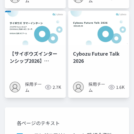
ス 紹介資料
ム
ム
【サイボウズインター
Cybozu Future Talk
ンシップ2026】
2026
kintoneプロダクトエ
ンジニア（生成AI）コ
ース 紹介資料
採用チー
採用チー
2.7K
1.6K
ム
ム
各ページのテキスト