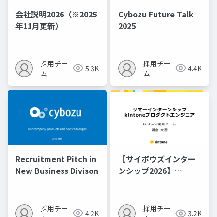
会社説明2026（※2025
Cybozu Future Talk
年11月更新）
2025
採用チー
採用チー
5.3K
4.4K
ム
ム
Recruitment Pitch in
【サイボウズインター
New Business Divison
ンシップ2026】
kintoneプロダクトエ
ンジニア（オンライ
ン・オフライン）コー
採用チー
採用チー
4.2K
3.2K