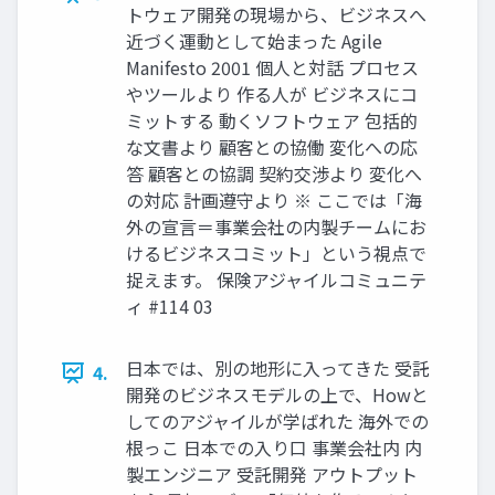
トウェア開発の現場から、ビジネスへ
近づく運動として始まった Agile
Manifesto 2001 個人と対話 プロセス
やツールより 作る人が ビジネスにコ
ミットする 動くソフトウェア 包括的
な文書より 顧客との協働 変化への応
答 顧客との協調 契約交渉より 変化へ
の対応 計画遵守より ※ ここでは「海
外の宣言＝事業会社の内製チームにお
けるビジネスコミット」という視点で
捉えます。 保険アジャイルコミュニテ
ィ #114 03
日本では、別の地形に入ってきた 受託
4.
開発のビジネスモデルの上で、Howと
してのアジャイルが学ばれた 海外での
根っこ 日本での入り口 事業会社内 内
製エンジニア 受託開発 アウトプット