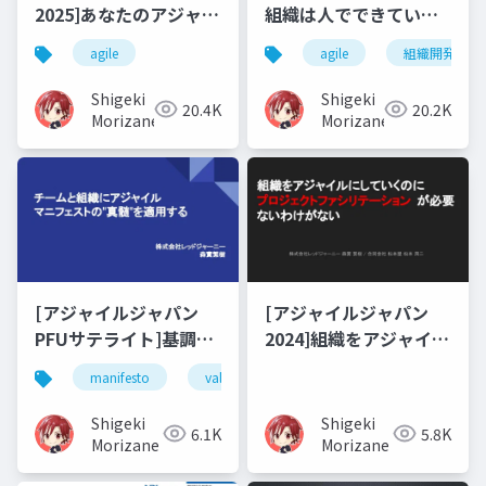
2025]あなたのアジャイ
組織は人でできている
ルがうまくいかない10
～組織をマルチレイヤ
agile
agile
組織開発
の理由～"Reboot"のた
ーアジャイルでコネク
めの処方箋～
トしよう～
Shigeki
Shigeki
20.4K
20.2K
Morizane
Morizane
[アジャイルジャパン
[アジャイルジャパン
PFUサテライト]基調講
2024]組織をアジャイル
演
にしていくのに プロジ
manifesto
value
principles
process imp
ェクトファシリテーシ
ョンが必要ないわけが
Shigeki
Shigeki
6.1K
5.8K
ない
Morizane
Morizane