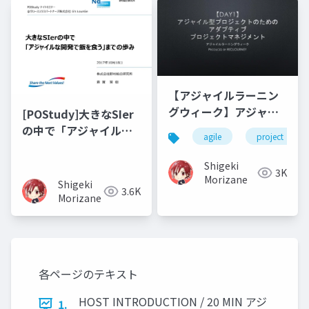
【アジャイルラーニン
グウィーク】アジャイ
[POStudy]大きなSIer
ル型プロジェクトのた
の中で「アジャイルな
agile
project
めのアダプティブプロ
開発で飯を食う」まで
ジェクトマネジメント
の歩み
Shigeki
3K
Morizane
Shigeki
3.6K
Morizane
各ページのテキスト
HOST INTRODUCTION / 20 MIN アジ
1.