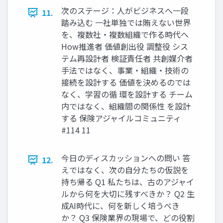
次のステージ：人がビジネスへ一段
11.
踏み込む 一社単独では賄えない世界
を、複数社・複数組織で作る時代へ
How推進者 価値創出役 調整役 シス
テム再設計者 検証責任者 共創媒介者
手法ではなく、事業・組織・技術の
接続を設計する 価値を決めるのでは
なく、学習の循 環を設計する チーム
内ではなく、組織間の関係性 を設計
する 保険アジャイルコミュニティ
#114 11
今日のディスカッションへの問い 答
12.
えではなく、次の自分たちの仮説を
持ち帰る Q1 私たちは、古のアジャイ
ルから何を大切に残すべきか？ Q2 生
成AI時代に、何を新しく培うべき
か？ Q3 保険業界の現場で、どの役割