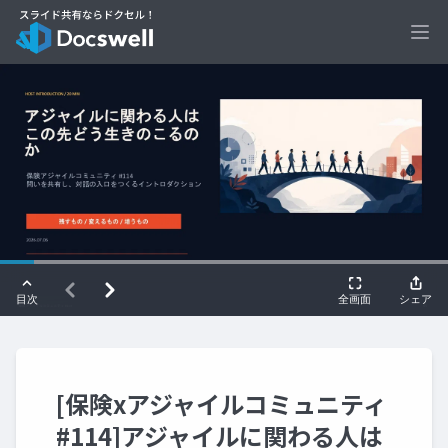
Ope
[保険xアジャイルコミュニティ
#114]アジャイルに関わる人は