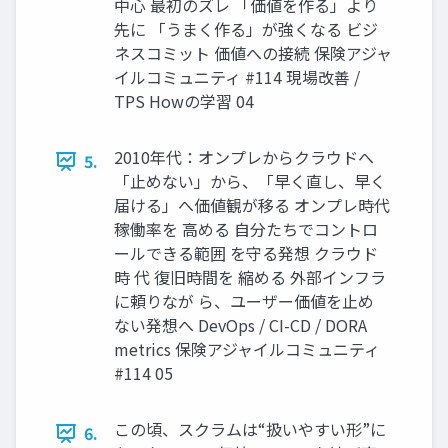
中心 最初のズレ 「価値を作る」より
先に 「うまく作る」が強くなる ビジ
ネスコミット 価値への接続 保険アジャ
イルコミュニティ #114 現場改善 /
TPS Howの学習 04
2010年代：オンプレからクラウドへ
5.
「止めない」から、「早く直し、早く
届ける」へ価値観が移る オンプレ時代
稼働率を 高める 自分たちでコントロ
ールできる範囲 を守る発想 クラウド
時 代 復旧時間を 縮める 外部インフラ
に頼りなが ら、ユーザー価値を止め
ない発想へ DevOps / CI-CD / DORA
metrics 保険アジャイルコミュニティ
#114 05
この頃、スクラムは“扱いやすい形”に
6.