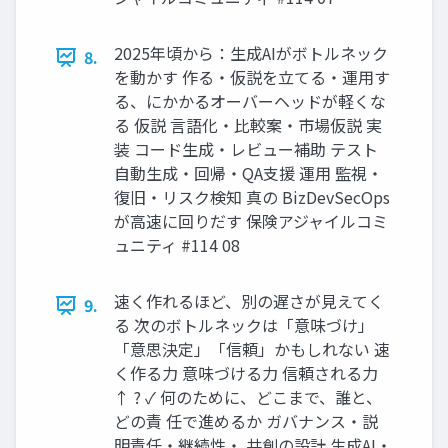
2025年頃から：生成AIがボトルネック
8.
を動かす 作る・仮説を立てる・運用す
る、にかかるオーバーヘッドが軽くな
る 仮説 言語化・比較案・市場仮説 実
装 コード生成・レビュー補助 テスト
自動生成・回帰・QA支援 運用 監視・
復旧・リスク検知 真の BizDevSecOps
が高速に回りだす 保険アジャイルコミ
ュニティ #114 08
速く作れるほど、別の遅さが見えてく
9.
る 次のボトルネックは「意味づけ」
「意思決定」「信頼」かもしれない 速
く作る力 意味づける力 信頼される力
↑ ? ✓ 何のために、どこまで、誰と、
どの責 任で進めるか ガバナンス・説
明責任・継続性・ 共創の設計 生成AI・