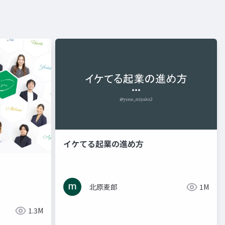
イケてる起業の進め方
北原麦郎
1M
1.3M