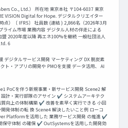
o., Ltd.） 所在地 東京本社 〒104-6037 東京
ON Digital for Hope. デジタルクリエイター
〔 IFRS〕 社員数 (連結 ) 2,866名（2026年3月
券取引所 プライム市場 業務内容 デジタル人材の伴走による
 2020年度以降 再エネ100%を継続 一般社団法人
d. 6
援 デジタルサービス開発 マーケティング DX 脱炭素
クト・アプリの開発や PMOを支援 データ活用、 AI
PoCを伴う新規事業・新サービス開発 Scene2 解
 設計・実行部隊のアサイン ✔ システムアーキテク
や品質向上の体制構築 ✔ 改善を素早く実行できる 小回
発体制の転 換 Scene4 解決したいこと例 ローコ
Platformを活用した 業務サービス開発 の推進 ✔
守体制 の確保 ✔ OutSystemsを活用した開発効