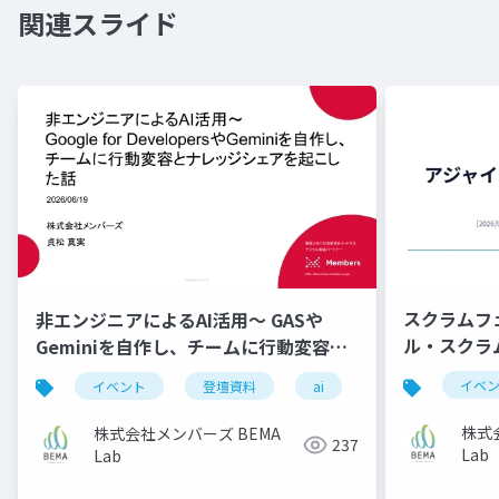
関連スライド
スクラムフ
非エンジニアによるAI活用〜 GASや
ル・スクラ
Geminiを自作し、チームに行動変容と
ナレッジシェアを起こした話｜メンバー
イベ
イベント
登壇資料
ai
gemini
ズ
株式
株式会社メンバーズ BEMA
237
Lab
Lab