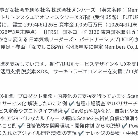
豊かな社会を創る 社名 株式会社メンバーズ （英文名称： Members C
ンスクエアオフィスタワー X 37階（受付 35階） FUTURE VISI
 1995年6月26日 資本金 1,059百万円（ 2026年3月末時点）
（ 2026年3月末時点） 〔IFRS〕 証券コード 2130 東京証
に変える 日本気候リーダーズ・ パートナーシップ(JCLP) 加盟
として発足・参画 「なでしこ銘柄」令和6年度に選定 Members Co.,Lt
進を支援しています。 制作/UIUX サービスデザインや UXを支
タ活用支援 脱炭素×DX、 サーキュラーエコノミーを支援 プロダ
推進、プロダクト開発・内製化のご支援を行っています Scene1 
サービス化 解決したいこと例 ✔ 各種市場調査 やUXリサーチ
ービス定義やプロトタイプ構築 ✔ DevOpsやQAなど、自動化
 アジャイルなカルチャー の醸成 Scene3 技術的負債の解消や開
例 ✔ 旧態依然な開発環境・開発体制 からの脱却 ✔ Power 
入れたアジャイル開発環境 の実現 ✔ ナレッジの蓄積 ・中長期保