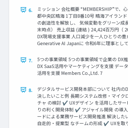
ミッション 会社概要 “MEMBERSHIP”で、心
6.
都中央区晴海 1丁目8番10号 晴海アイランド トリト
の創造性を解放し、 気候変動をグリーン成長に、 設立
末時点） 売上収益 (連結 ) 24,424百万円
DX現場支援事業 人口減少を一人ひとりの豊かさ
Generative AI Japanに 令和6年に理事
5つの事業領域 5つの事業領域で企業の DX推
7.
DX SaaS活用やマーケティングを支援 デー
活用を支援 Members Co.,Ltd. 7
デジタルサービス開発本部について 社内のDX
8.
決したいこと例 長期システム改修・マイクロ
チャ の検討 ✔ UXデザイン を活用したサ
りの利く開発体制 ✔ アジャイル開発 の導入や
ードによる業務サービス開発推進 解決したいこと
自走的・提案型 なチームの形成 ✔ UXを取り