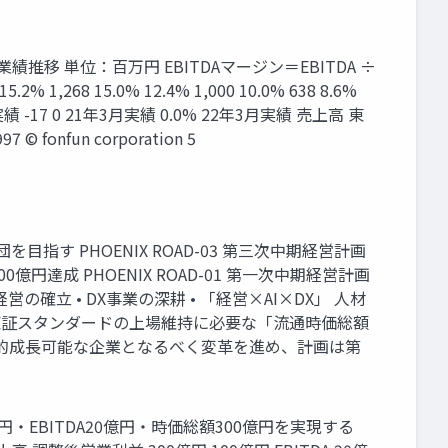
移 単位：百万円 EBITDAマージン＝EBITDA ÷
1,268 15.0% 12.4% 1,000 10.0% 638 8.6%
年3月実績 -17 0 21年3月実績 0.0% 22年3月実績 売上高 東
onfun corporation 5
す PHOENIX ROAD-03 第三次中期経営計画
額100億円達成 PHOENIX ROAD-01 第一次中期経営計画
経営の確立 • DX事業の深耕 • 「経営×AI×DX」 人材
時、当社は東証スタンダードの上場維持に必要な「流通時価総額
持続的成長可能な企業となるべく変革を進め、計画は第
・EBITDA20億円・時価総額300億円を実現する