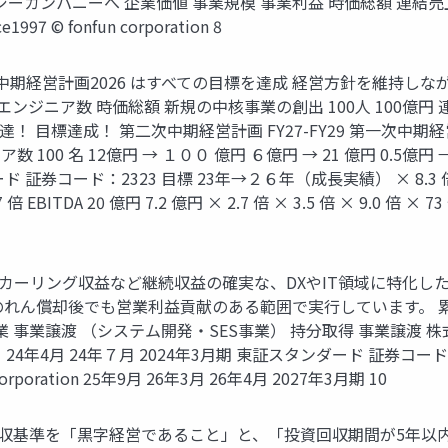
ジーカンパニーへ 企業価値 事業規模 事業利益 時価総額 連結売上高 
 © fonfun corporation 8
期経営計画2026 はすべての目標を達成 経営方針を維持しながら更な
投資 エンジニア数 時価総額 新規の中核事業の創出 100人 100億円 連結
達！ 目標達成！ 第二次中期経営計画 FY27-FY29 第一次中期経営計
ア数 100 名 12億円 → １００ 億円 ６億円 → 21 億円 0.5億円 
 証券コード：2323 目標 23年→２６年（成長実績） × 8.3 倍
7 倍 EBITDA 20 億円 7.2 億円 × 2.7 倍 × 3.5 倍 × 9.0
/リカーリング収益など継続収益の確実な、DXやIT領域に特化し
ん償却後でも営業利益貢献のある範囲で実行しています。 累計 当期
事業 事業譲渡 （システム開発・SES事業） 持分取得 事業譲渡 株
4年4月 24年７月 2024年3月期 東証スタンダード 証券コード：232
corporation 25年9月 26年3月 26年4月 2027年3月期 10
&A買収基準を「黒字経営であること」と、「投資回収期間が5年