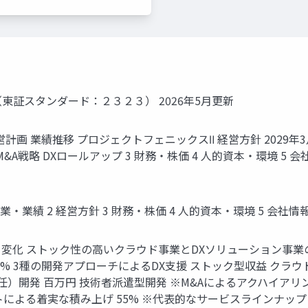
 （東証スタンダード：２３２３） 2026年5月更新
経営計画 業績推移 プロジェクトフェニックスⅡ 経営方針 202
M&A戦略 DXロールアップ 3 財務・株価 4 人的資本・環境 5 
・業績 2 経営方針 3 財務・株価 4 人的資本・環境 5 会社情
く変化 ストック性の高いクラウド事業とDXソリューション事業
5% 3種の開発アプローチによるDX支援 ストック型収益 クラウド
（準委任）開発 百万円 技術者派遣型開発 ※M&Aによるアクハイ
よる着実な積み上げ 55% ※代表的なサービスラインナップ 東証ス