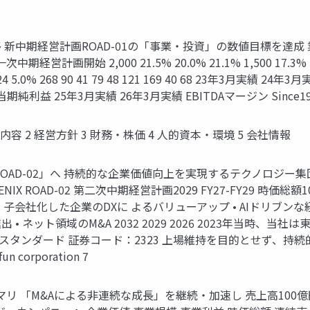
期経営計画ROAD-01の「事業・投資」の数値目標を達成 業績推
計画開始 2,000 21.5% 20.0% 21.1% 1,500 17.3% 15.2% 
4 5.0% 268 90 41 79 48 121 169 40 68 23年3月実績 24
益 25年3月実績 26年3月実績 EBITDAマージン Since1997 © f
容 2 経営方針 3 財務・株価 4 人的資本・環境 5 会社情報
D-02」へ 持続的な企業価値向上を実現するテクノロジー集団を目指
OENIX ROAD-02 第二次中期経営計画2029 FY27-FY29 時価総
の創造 • 子会社化した企業のDXに よるバリューアップ • AIドリブンな
進出 • ネット領域のM&A 2032 2029 2026 2023年当
東証スタンダード 証券コード：2323 上場維持を目的とせず、
corporation 7
マリ 「M&Aによる非連続な成長」を継続・加速し 売上高100億円