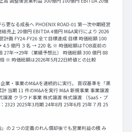
調整後営業利益 300億円 100億円 EBITDA 20億
る成長へ PHOENIX ROAD-01 第一次中期経営
売上 20億円 EBITDA 4億円 M&A実行により 2026
画 FY24-FY26 全て目標達成 目標 時価総額 100
→ 4.5 億円 ３名 → 220 名 ※ 時価総額はTOB直前の
 27年→29年（業績予想比） 時価総額 300 億円 88
 倍 × 73 倍 ※ 時価総額は2026年5月22日終値との比較
た企業・事業のM&Aを連続的に実行。 買収基準を「黒
 11 件のM&Aを実行 M&A 新規事業 事業譲渡
式譲渡 クラウド事業 株式譲渡 株式譲渡 （SaaS・プ
3 2025年3月期 24年8月 25年6月 25年７月 25
以内」の２つの定義のれん償却後でも営業利益の積 み