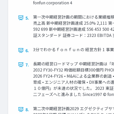
fonfun corporation 4
第一次中期経営計画の期間における業績推移 新中
5.
売上高 新中期経営計画達成 25.0% 2,111 第一次中期経営
592 699 新中期経営計画達成 556 453 500 42
証スタンダード 証券コード：2323 EBITDA 当期純利
3分でわかるｆｏｎｆｕｎの 経営方針 1 事業内
6.
長期の経営ロードマップ 中期経営計画は「ROA
7.
2032 FY30-FY32 時価総額目標300億円 PH
2026 FY24-FY26 • M&Aによる企業群
育成 • エンジニア人材の確保 • DX事業への
１０億円」が未達の状況でした。 2023 
二フェーズへと進みました Since1997 © fonfun 
第二次中期経営計画2029 エグゼクティブサ
8.