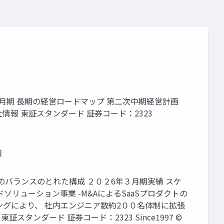
9年3月期 長期の経営ロードマップ 第二次中期経営計画
会社情報 東証スタンダード 証券コード：2323
報
のバランスのとれた構成 ２０２6年３月期実績 スケ
ソリューション事業 -M&AによるSaaSプロダクトの
アリングにより、 社内エンジニア数約2００名体制に拡張
タンダード 証券コード：2323 Since1997 ©