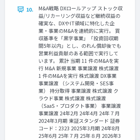
M&A戦略 DXロールアップ ストック収
10.
益/リカーリング収益など継続収益の
確実な、DXやIT領域に特化した企
業・事業のM&Aを連続的に実行。 買
収基準を「黒字事業」「投資回収期
間5年以内」とし、のれん償却後でも
営業利益貢献のある範囲で実行して
います。 累計 当期 11 件のM&Aを実
行 M&A 新規事業 事業譲渡 株式譲渡
1 件のM&Aを実行 株式譲渡 DX事業
事業譲渡 （システム開発・SES事
業） 持分取得 事業譲渡 株式譲渡 ク
ラウド事業 株式譲渡 株式譲渡
（SaaS・プロダクト事業） 事業譲渡
事業譲渡 24年2月 24年4月 24年７月
2024年3月期 東証スタンダード 証券
コード：2323 2025年3月期 24年8月
25年6月 25年７月 25年８月 2026年3