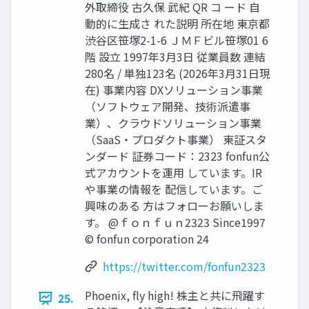
外取締役 古久保 武紀 QR コ ード 自
動的に生成さ れた説明 所在地 東京都
渋谷区笹塚2-1-6 ＪＭＦビル笹塚01 6
階 設立 1997年3月3日 従業員数 連結
280名 / 単独123名 (2026年3月31日現
在) 事業内容 DXソリューション事業
（ソフトウェア開発、技術派遣事
業）、クラウドソリューション事業
（SaaS・プロダクト事業） 東証スタ
ンダード 証券コード：2323 fonfun公
式アカウントを運用 しています。IR
や事業の情報を 配信しています。ご
興味のある 方はフォローお願いしま
す。 @ｆｏｎｆｕｎ2323 Since1997
© fonfun corporation 24
https://twitter.com/fonfun2323
Phoenix, fly high! 株主と共に飛躍す
25.