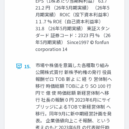
EPS（1株あたり当期純利益） 63.7
21.2 円 （26年5月期実績） （26年5
月期実績） ROIC（投下資本利益率）
1１.7 % ROE（自己資本利益率）
31.8 （26年5月期実績） 東証スタン
ダード 証券コード：2323 円 % （26
年5月期実績） Since1997 © fonfun
corporation 14
市場や株価を意識した各種取り組み
15.
公開株式買付 新株予約権の発行 役員
報酬ゼロ TOB 新よ に 経 り 営体制へ
移行 時価総額 TOBにより SO 100 行
円で 億 使 時価総額 新経営体制へ移
行 社長の報酬 0 円 2023年6月にサイ
ブリッジによるTOBで新経営体制 へ
移行。同年9月に新中期経営計画を発
表。 企業価値向上こそ報酬、という
考えのもと2023年6月 の代表就任時