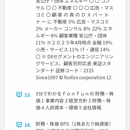
官公庁・団体 エネルギー 〇 〇 コン
サル 〇 〇 不動産 〇 〇 〇 広告・マス
コミ 〇 顧 客 の 真 の Ｄ Ｘ パ ー ト
ナ ー に 不動産 5％ 広告・マスコミ
2％ メーカー コンサル 8％ 22％ エネ
ルギー 8％ 顧客業種 官公庁・団体
11％ ※２０２５年4月時点 金融 19％
小売・サービス 11％ IT・通信 14％
〇 ※ DXセグメントのエンジニアリン
グサービス、顧客別対応表 東証スタ
ンダード 証券コード：2323
Since1997 © fonfun corporation 12
3分でわかるｆｏｎｆｕｎの 財務・株
13.
価 1 事業内容 2 経営方針 3 財務・株
価 4 人的資本・環境 5 会社情報
財務・株価 BPS（1株あたり純資産）
14.