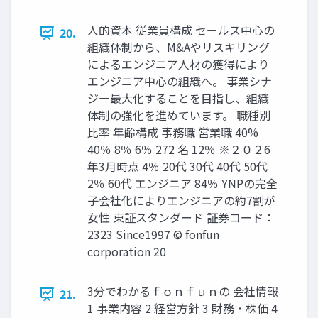
人的資本 従業員構成 セールス中心の
20.
組織体制から、M&Aやリスキリング
によるエンジニア人材の獲得により
エンジニア中心の組織へ。 事業シナ
ジー最大化することを目指し、組織
体制の強化を進めています。 職種別
比率 年齢構成 事務職 営業職 40%
40％ 8％ 6％ 272 名 12％ ※２０２6
年3月時点 4％ 20代 30代 40代 50代
2％ 60代 エンジニア 84％ YNPの完全
子会社化によりエンジニアの約7割が
女性 東証スタンダード 証券コード：
2323 Since1997 © fonfun
corporation 20
3分でわかるｆｏｎｆｕｎの 会社情報
21.
1 事業内容 2 経営方針 3 財務・株価 4