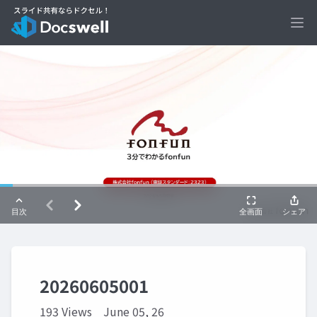
Ope
20260605001
193 Views
June 05, 26