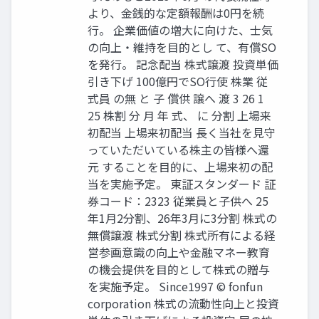
より、金銭的な定額報酬は0円を続
行。 企業価値の増大に向けた、士気
の向上・維持を目的とし て、有償SO
を発行。 記念配当 株式譲渡 投資単価
引き下げ 100億円でSO行使 株業 従
式員 の無 と 子 償供 譲へ 渡 3 26 1
25 株割 分 月 年 式、 に 分割 上場来
初配当 上場来初配当 長く当社を見守
っていただいている株主の皆様へ還
元 することを目的に、上場来初の配
当を実施予定。 東証スタンダード 証
券コード：2323 従業員と子供へ 25
年1月2分割、26年3月に3分割 株式の
無償譲渡 株式分割 株式所有による経
営参画意識の向上や金融マネー教育
の機会提供を目的として株式の贈与
を実施予定。 Since1997 © fonfun
corporation 株式の流動性向上と投資