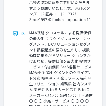
示等の決算情報をご参照いただきま
すようお願いいたします。 東証スタ
ンダード 証券コード：2323
Since1997 © fonfun corporation 11
M&A戦略 クロスセルによる提供価値
12.
の最大化 クラウドソリューションセ
グメント、DXソリューションセグメ
ント顧客起点の強みを生かし、複数
領域にまたがるソリュー ションをか
けあわせ、提供価値を最大化 提供サ
ービス・付加価値 SaaS各種サービス
M&A仲介 DXセグメントのクライアン
ト分布 技術者・開発リソース 福利厚
生ソリューション 業務系 社内システ
ム 業務系 B to B サービス系 B to C
メーカー 〇 〇 〇 金融 〇 〇 IT・通信
〇 〇 〇 小売・サービス 〇 〇 〇 〇