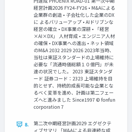
円達成 PHOENIX ROAD-01 第一次中期
経営計画2026 FY24-FY26 • M&Aによる
企業群の創造 • 子会社化した企業のDX
に よるバリューアップ • AIドリブンな
経営の確立 • DX事業の深耕 • 「経営
×AI×DX」 人材育成 • エンジニア人材
の確保 • DX事業への進出 • ネット領域
のM&A 2032 2029 2026 2023年当時、
当社は東証スタンダードの上場維持に
必要な「流通時価総額１０億円」が未
達の状況でした。 2023 東証スタンダ
ード 証券コード：2323 上場維持を目
的とせず、持続的成長可能な企業とな
るべく変革を進め、計画は第二フェー
ズへと進みました Since1997 © fonfun
corporation 7
第二次中期経営計画2029 エグゼクテ
8.
ィブサマリ 「M&Aによる非連続な成