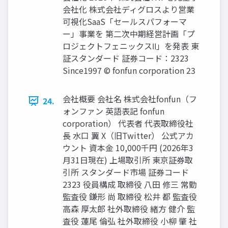
会社化 株式会社ディグロスより営業
可視化SaaS「セールスパフォーマ
ー」事業を 第二次中期経営計画「プ
ロジェクトフェニックスⅡ」を発表 東
証スタンダード 証券コード：2323
Since1997 © fonfun corporation 23
会社概要 会社名 株式会社fonfun（フ
24.
ォンファン 英語表記 fonfun
corporation） 代表者 代表取締役社
長 水口 翼 X（旧Twitter） 公式アカ
ウント 資本金 10,000千円 (2026年3
月31日現在) 上場取引所 東京証券取
引所 スタンダード市場 証券コード
2323 役員構成 取締役 八田 修三 常勤
監査役 鎌形 尚 取締役 松井 都 監査役
高森 厚太郎 社外取締役 緒方 健介 監
査役 蓮尾 倫弘 社外取締役 小柳 肇 社