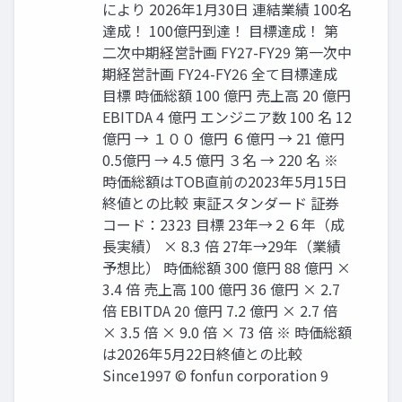
により 2026年1月30日 連結業績 100名
達成！ 100億円到達！ 目標達成！ 第
二次中期経営計画 FY27-FY29 第一次中
期経営計画 FY24-FY26 全て目標達成
目標 時価総額 100 億円 売上高 20 億円
EBITDA 4 億円 エンジニア数 100 名 12
億円 → １００ 億円 ６億円 → 21 億円
0.5億円 → 4.5 億円 ３名 → 220 名 ※
時価総額はTOB直前の2023年5月15日
終値との比較 東証スタンダード 証券
コード：2323 目標 23年→２６年（成
長実績） × 8.3 倍 27年→29年（業績
予想比） 時価総額 300 億円 88 億円 ×
3.4 倍 売上高 100 億円 36 億円 × 2.7
倍 EBITDA 20 億円 7.2 億円 × 2.7 倍
× 3.5 倍 × 9.0 倍 × 73 倍 ※ 時価総額
は2026年5月22日終値との比較
Since1997 © fonfun corporation 9