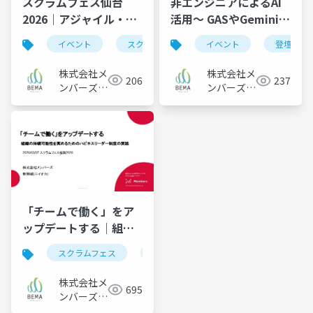
スクラムフェス仙台
非エンジニアによるAI
2026｜アジャイル・ス
活用〜 GASやGeminiを
クラムクイズ大会
自作し、チームに行動
イベント
スクラムフェス
スクラム
アジ
イベント
登壇資料
変容とナレッジシェア
を起こした話｜メンバ
株式会社メ
株式会社メ
206
237
ーズ
ンバーズ
ンバーズ
BEMA Lab
BEMA Lab
「チームで働く」をア
ップデートする｜組織
の持続可能性を高める
スクラムフェス
イベント
登壇資料
ためのハピネスリーダ
ー制度の実践｜メンバ
株式会社メ
695
ーズ
ンバーズ
BEMA Lab