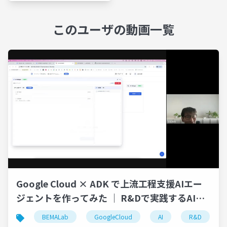
このユーザの動画一覧
Google Cloud × ADK で上流工程支援AIエー
ジェントを作ってみた ｜ R&Dで実践するAIプ
ロダクト開発｜UPSTREAM
BEMALab
GoogleCloud
AI
R&D