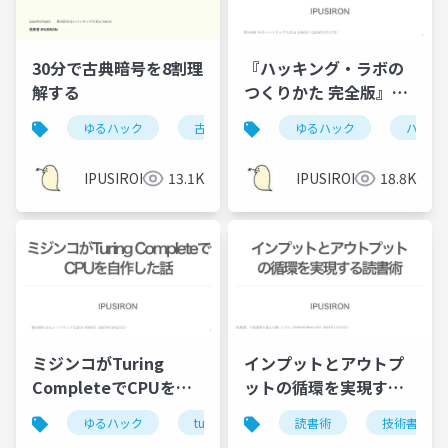
30分で古典暗号を8割理
『ハッキング・ラボの
解する
つくりかた 完全版』誕
生秘話
ゆるハック
古典暗号
暗号
ゆるハック
ハッキ
IPUSIRON
13.1K
IPUSIRON
18.8K
ミジンコがTuring
インプットとアウトプ
CompleteでCPUを自
ットの循環を実現する
作した話
読書術
ゆるハック
turing complete
読書術
技術書