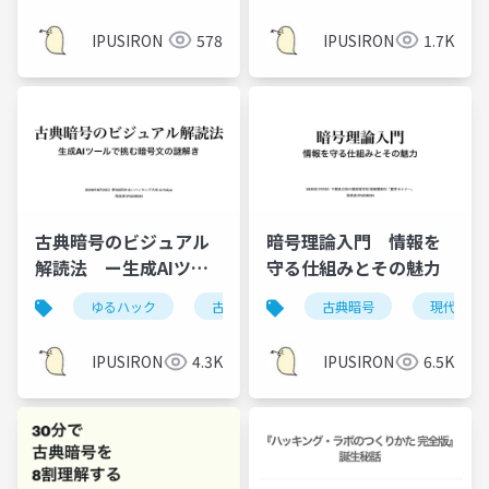
IPUSIRON
578
IPUSIRON
1.7K
古典暗号のビジュアル
暗号理論入門 情報を
解読法 ー生成AIツー
守る仕組みとその魅力
ルで挑む暗号文の謎解
ゆるハック
古典暗号
暗号解読
古典暗号
現代暗号
きー
IPUSIRON
4.3K
IPUSIRON
6.5K