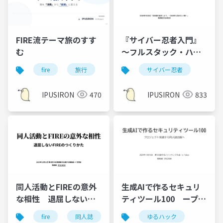
FIRE流テーマ旅のすす
『サイバー忍者入門』
む
～フルスタック・ハッ
キングの世界～
fire
旅行
読書
サイバー忍者
IPUSIRON
470
IPUSIRON
833
同人活動とFIREの意外
生成AIで作るセキュリ
な相性 退屈しない
ティツール100 ープロ
FIREのつくりかた
ジェクト完遂から同人
fire
同人誌
ゆるハック
誌出版へー