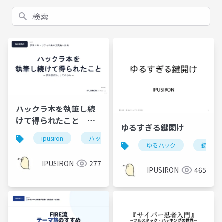
検索
ハックラ本を執筆し続
けて得られたこと 技
ゆるすぎる鍵開け
術書作家としての歩み
ipusiron
ハッキング
本
ゆるハック
錠前
IPUSIRON
277
IPUSIRON
465