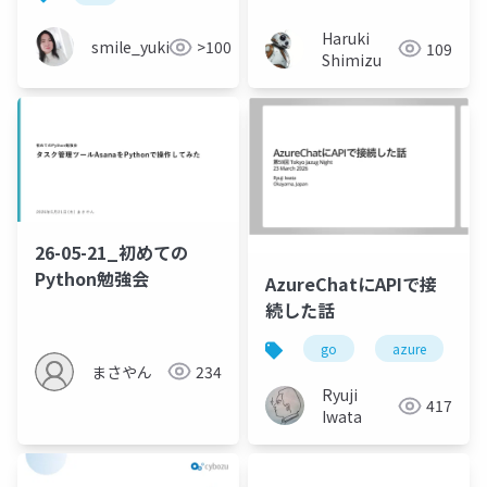
Haruki
smile_yukiko_it
>100
109
Shimizu
26-05-21_初めての
Python勉強会
AzureChatにAPIで接
続した話
go
azure
まさやん
234
Ryuji
417
Iwata