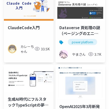
ClaudeCode入門
Dataverse 頁処理の謎
（ページングのエニグ
マ）
power platform
po
カレーち
33.5K
ゃん
やまさん
3.7K
生成AI時代にフルスタ
ックTypeScriptの夢を
OpenAI2025年3月新発