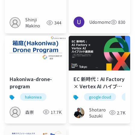
方を理解する
Shinji
Udomomo
830
344
Makino
Hakoniwa-drone-
EC 新時代：AI Factory
program
× Vertex AI ハイブリ
ッド連携術 - 配布用(当
hakoniwa
google cloud
clou
日実施版)
Shotaro
森崇
17.7K
2.7K
Suzuki