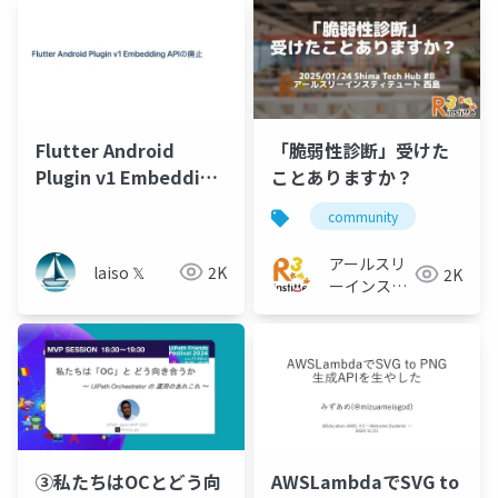
Flutter Android
「脆弱性診断」受けた
Plugin v1 Embedding
ことありますか？
APIの廃止について
community
アールスリ
laiso 𝕏
2K
2K
ーインステ
ィテュート
③私たちはOCとどう向
AWSLambdaでSVG to