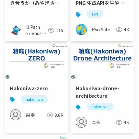
き合うか（みやぎさ
PNG 生成APIを生やし
ん）
た
aws
UiPath
Ryo Sato
4K
115
Friends
[公式]
Hakoniwa-zero
Hakoniwa-drone-
architecture
hakoniwa
hakoniwa
森崇
9.8K
森崇
9K