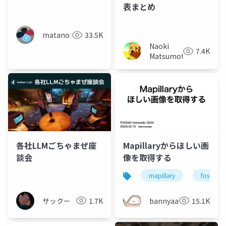
見る
表まとめ
matano
33.5K
Naoki
7.4K
Matsumoto
各社LLMごちゃまぜ座
Mapillaryからほしい画
談会
像を取得する
mapillary
foss4g
サックー
1.7K
bannyaaa
15.1K