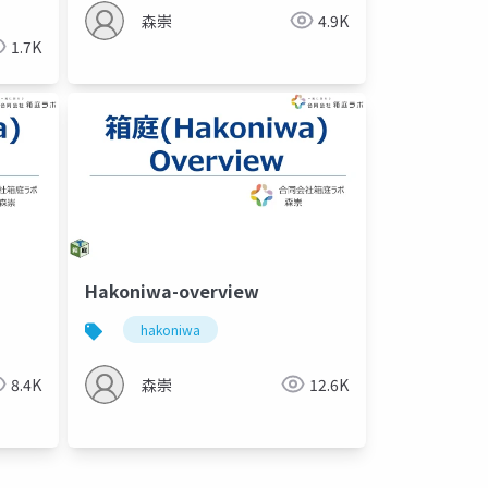
森崇
4.9K
1.7K
Hakoniwa-overview
hakoniwa
8.4K
森崇
12.6K