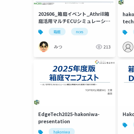
202606_箱庭イベント_Athrill箱
hako
庭活用マルチECUシミュレーショ
tech
ン事例
箱庭
nces
みつ
213
EdgeTech2025-hakoniwa-
Hako
presentation
hakoniwa