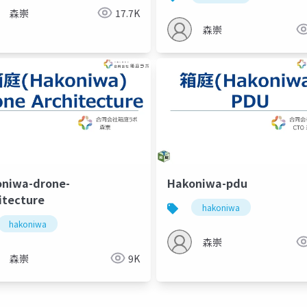
森崇
17.7K
森崇
niwa-drone-
Hakoniwa-pdu
itecture
hakoniwa
hakoniwa
森崇
森崇
9K