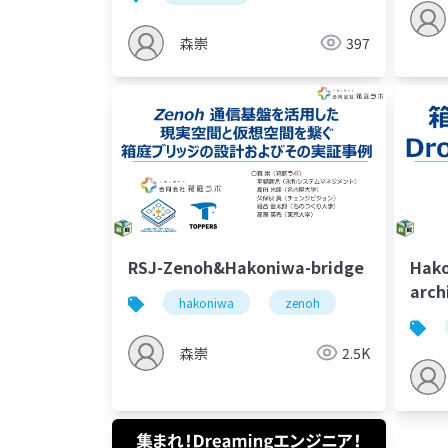
森崇
397
RSJ-Zenoh&Hakoniwa-bridge
Hako
arch
hakoniwa
zenoh
森崇
2.5K