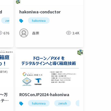
ed
hakoniwa-conductor
zenoh
ゲームエンジン
hakoniwa
ロボットシミュレーション
分散システム
時刻同期
676
森崇
3.4K
 〜万
ROSConJP2024-hakoniwa
キテク
hakoniwa
zenoh
ros