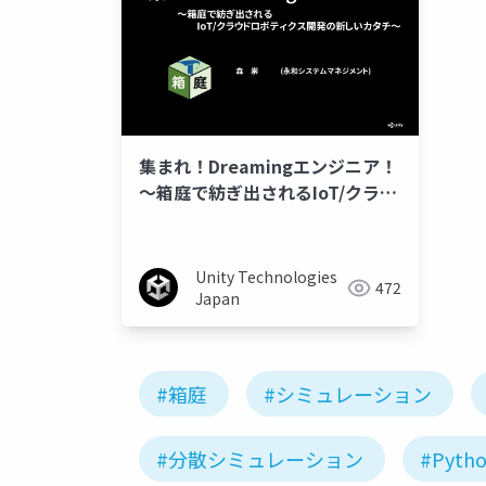
集まれ！Dreamingエンジニア！
〜箱庭で紡ぎ出されるIoT/クラウ
ドロボティクス開発の新しいカタ
チ〜
Unity Technologies
472
Japan
#箱庭
#シミュレーション
#分散シミュレーション
#Pyth