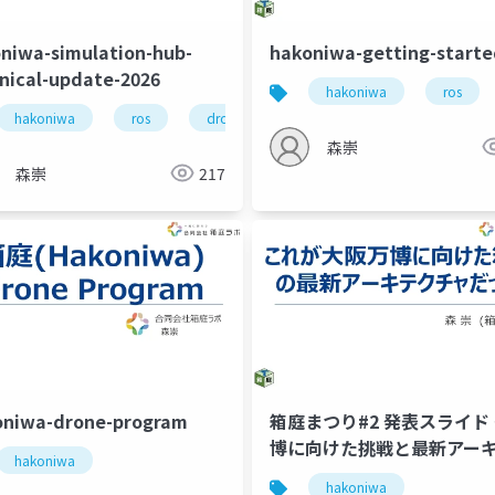
niwa-simulation-hub-
hakoniwa-getting-start
nical-update-2026
hakoniwa
ros
hakoniwa
ros
drone
hakoniwalab
robot
森崇
森崇
217
niwa-drone-program
箱庭まつり#2 発表スライド
博に向けた挑戦と最新アー
hakoniwa
チャ〜
hakoniwa