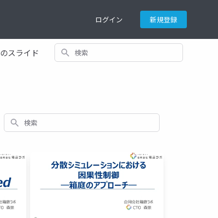
ログイン
新規登録
検索
てのスライド
検索