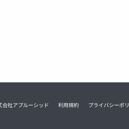
g
azurechat
openaisdk
式会社アプルーシッド
利用規約
プライバシーポ