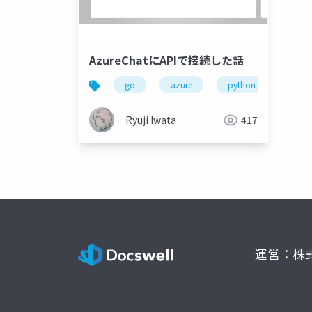
AzureChatにAPIで接続した話
go
azure
python
jazu
Ryuji Iwata
417
運営：株