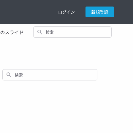
ログイン
新規登録
検索
てのスライド
検索