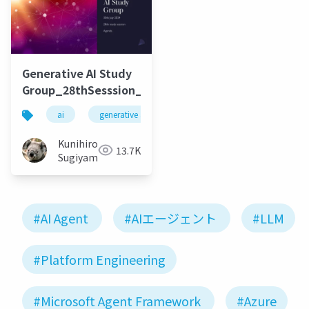
Generative AI Study
Group_28thSesssion_20240730
ai
generative ai
machine learning
deep l
Kunihiro
13.7K
Sugiyama
#AI Agent
#AIエージェント
#LLM
#Platform Engineering
#Microsoft Agent Framework
#Azure