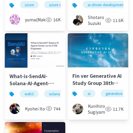
AzureでAI Agentを開
azure
azure ai agenet service
ai-driven development
azure ai
ai
発したい人へ
Shotaro
yuma(Maki)
16K
11.6K
Suzuki
Fin ver Generative AI
What-is-SendAI-
Study Group 38th
Solana-AI-Agent-
session
Hands-on-for-EVM-
ai
generative ai
web3
solana
sendai
sendai japan
Engineers
Kunihiro
Kyohei Ito
744
11.7K
Sugiyama