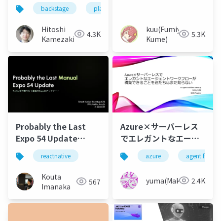
DeepDive into Even
backstage
platform engineering
G2 with AI Agent
Hitoshi
kuu(Fumiya
4.3K
5.3K
Kamezaki
Kume)
Probably the Last
Azure×サーバーレス
Expo 54 Update
でエレガントなエージ
(React Native
ェントワークフローが
reactnative
azure
agent frame
Meetup #24)
構築できることを君た
ちはまだ知らない
Kouta
yuma(Maki)
2.4K
567
Imanaka