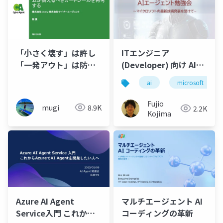
「小さく壊す」は許し
ITエンジニア
「一発アウト」は防ぐ
(Developer) 向け AIエ
Agentic AI 時代のプラ
ージェント勉強会 ～マ
ai
microsoft
ットフォームが備える
イクロソフトの最新技
べきガードレールを再
術発表を受けて～
Fujio
mugi
8.9K
2.2K
考する
(2025/07)
Kojima
Azure AI Agent
マルチエージェント AI
Service入門 これから
コーディングの革新