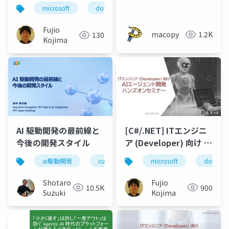
書けるようになったの
microsoft
dotnet
.net
ai
ai agen
か〜
Fujio
macopy
1.2K
130
Kojima
AI 駆動開発の最前線と
[C#/.NET] ITエンジニ
今後の開発スタイル
ア (Developer) 向け AI
エージェント開発ハン
ai駆動開発
cursor
vs code
microsoft
windsurf
dotnet
ズオンセミナー
Shotaro
Fujio
10.5K
900
Suzuki
Kojima