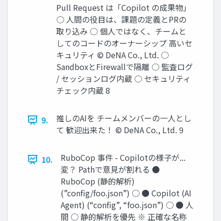
Pull Request は「Copilot の成果物」
○ 人間の役目は、課題の定義とPRの
取り込み ○ 個人ではなく、チームと
してのコードのオーナーシップ 高いセ
キュリティ © DeNA Co., Ltd. ○
SandboxとFirewallで隔離 ○ 監査ログ
/ セッションログ内蔵 ○ セキュリティ
チェック内蔵 8
推しのAIを チームメンバーの一人とし
9.
て 歓迎出来た！ © DeNA Co., Ltd. 9
RuboCop 事件 - Copilotの様子が...
10.
変？ Pathで意見が割れる ●
RuboCop (静的解析)
(”config/foo.json”) ○ ● Copilot (AI
Agent) (“config”, “foo.json”) ○ ● 人
間 ○ 静的解析を優先 ※ 正確な名称