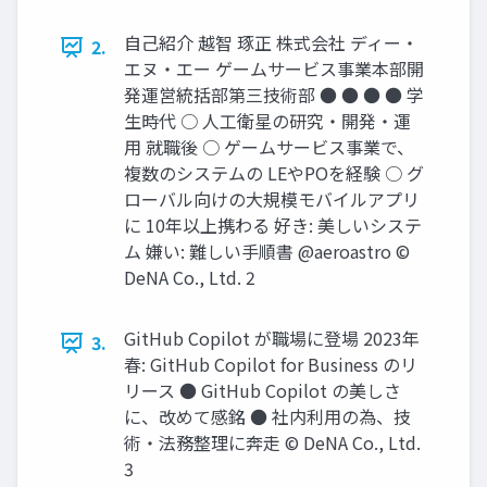
自己紹介 越智 琢正 株式会社 ディー・
2.
エヌ・エー ゲームサービス事業本部開
発運営統括部第三技術部 ● ● ● ● 学
生時代 ○ 人工衛星の研究・開発・運
用 就職後 ○ ゲームサービス事業で、
複数のシステムの LEやPOを経験 ○ グ
ローバル向けの大規模モバイルアプリ
に 10年以上携わる 好き: 美しいシステ
ム 嫌い: 難しい手順書 @aeroastro ©
DeNA Co., Ltd. 2
GitHub Copilot が職場に登場 2023年
3.
春: GitHub Copilot for Business のリ
リース ● GitHub Copilot の美しさ
に、改めて感銘 ● 社内利用の為、技
術・法務整理に奔走 © DeNA Co., Ltd.
3