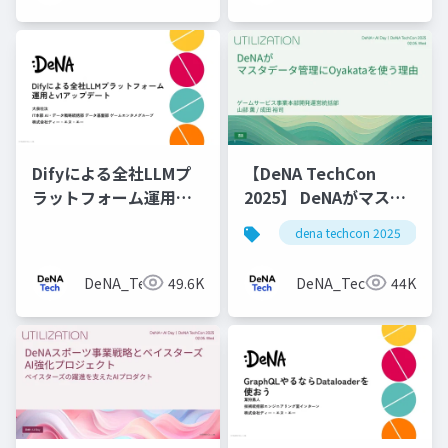
Difyによる全社LLMプ
【DeNA TechCon
ラットフォーム運用と
2025】 DeNAがマスタ
v1アップデート
データ管理にOyakata
dena techcon 2025
を使う理由
DeNA_Tech
49.6K
DeNA_Tech
44K