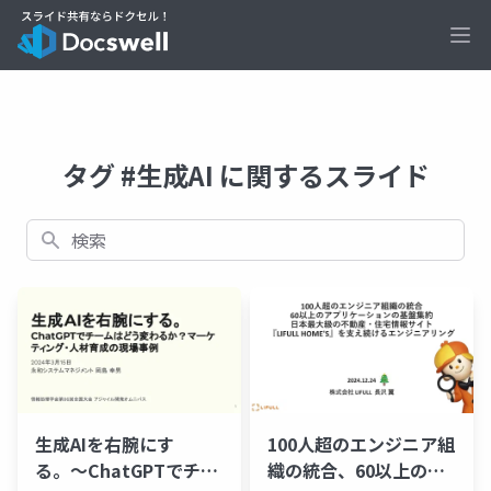
Ope
タグ #生成AI に関するスライド
検索
生成AIを右腕にす
100人超のエンジニア組
る。〜ChatGPTでチー
織の統合、60以上のア