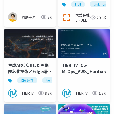
ムはどう変わるか？マ
プリケーションの基盤
lifull
lifull home's
ーケティング・人材育
集約、日本最大級の不
成の現場事例
動産・住宅情報サイト
株式会社
岡島幸男
3K
20.6K
『LIFULL HOME'S』を
LIFULL
支え続けるエンジニア
リング＿長沢翼
生成AIを活用した画像
TIER_IV_Co-
匿名化技術とEdge環境
MLOps_AWS_Haribara
に向けた最適化
自動運転
tieriv
TIER IV
8.3K
TIER IV
1.3K