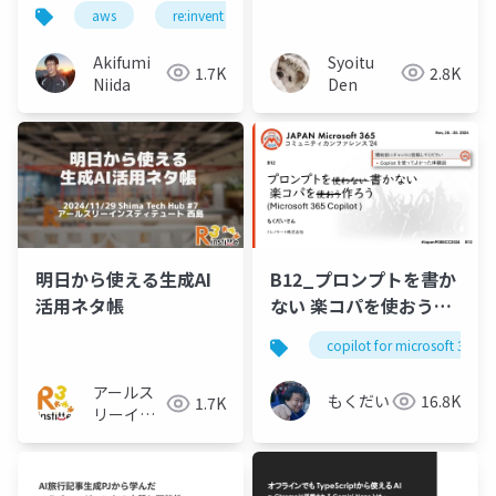
aws
re:invent
Akifumi
Syoitu
1.7K
2.8K
Niida
Den
明日から使える生成AI
B12_プロンプトを書か
活用ネタ帳
ない 楽コパを使おう
(Microsoft 365
copilot for microsoft 365
Copilot )
アールス
もくだい
16.8K
1.7K
リーイン
スティテ
ュート