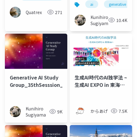
遷と今後について
ai
generative ai
Quatrex
271
Kunihiro
10.4K
Sugiyama
Generative AI Study
生成AI時代のAI独学法 ~
Group_35thSesssion_20241112
生成AI EXPO in 東海
Ver~
Kunihiro
からあげ
7.5K
9K
Sugiyama