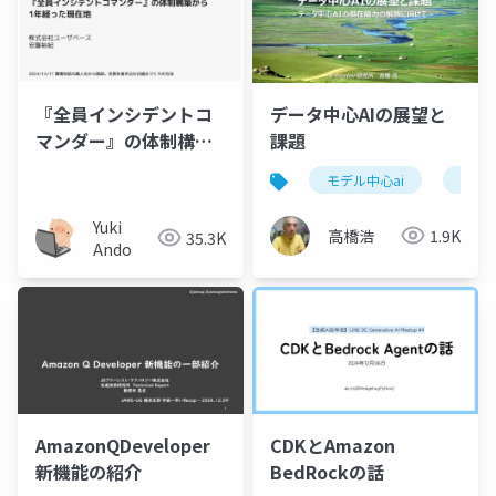
『全員インシデントコ
データ中心AIの展望と
マンダー』の体制構築
課題
から 1年経った現在地
モデル中心ai
データ
Yuki
高橋浩
1.9K
35.3K
Ando
AmazonQDeveloper
CDKとAmazon
新機能の紹介
BedRockの話