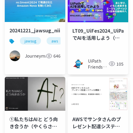
20241221_jawsug_niigata_lt_beajouneyman
LT09_UiFes2024_UiPath
でAIを活用しよう（タ
jawsug
aws
amazon bedrock
bedrock
ーメリック高木）
Journeyman
646
UiPath
105
Friends
[公式]
①私たちはAIと どう向
AWSでサンタさんのプ
き合うか（やくらさ
レゼント配達システム