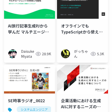
AI旅行記事生成PJから
オフラインでも
学んだ マルチエージェ
TypeScriptから使える
ントの本質と可能性 -旅
AI ~ Chromeに搭載さ
行スタートアップの生
れるGemini Nanoとは
成ＡＩ開発ナレッジシ
~
Daisuke
がっちゃ
28.9K
5.3K
ェア-
Miyata
ん
SE時事ラジオ_0022
企業活動における生成
AIに対するニーズの変
システムエンジニア
時事
gemini
生成ai