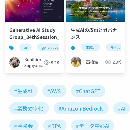
Generative AI Study
生成AIの皮肉とガバナ
Group_34thSesssion_20241029
ンス
ai
generative ai
machine learning
生成ai
モデル中心a
deep l
Kunihiro
高橋浩
2.9K
9.2K
Sugiyama
#生成AI
#AWS
#ChatGPT
#業務効率化
#Amazon Bedrock
#AI
#勉強会
#RPA
#データ中心AI