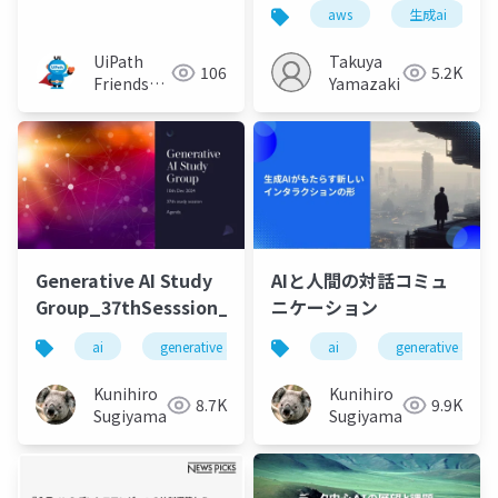
ん）
を構築！ 手紙からの情
aws
生成ai
報抽出、配達経路の最
適化
UiPath
Takuya
106
5.2K
Friends
Yamazaki
[公式]
Generative AI Study
AIと人間の対話コミュ
Group_37thSesssion_20241210
ニケーション
ai
generative ai
machine learning
ai
generative ai
deep l
Kunihiro
Kunihiro
8.7K
9.9K
Sugiyama
Sugiyama