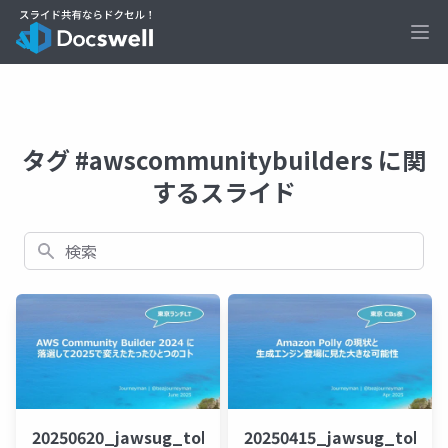
Ope
タグ #awscommunitybuilders に関
するスライド
検索
20250620_jawsug_tokyo_LTt_lt_beajouneyman
20250415_jawsug_tokyo