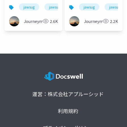
jawsug
jawsug_tokyo
jawsug
awscommunitybuilder
jawsug_to
Journeyman
2.6K
Journeyman
2.2K
運営：株式会社アプルーシッド
利用規約