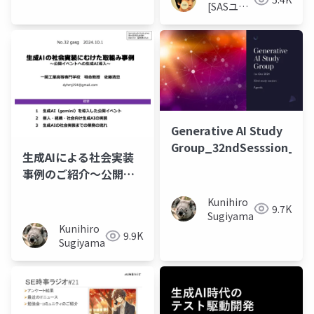
[SASユー
ザー総会
世話人]
Generative AI Study
Group_32ndSesssion_202
生成AIによる社会実装
事例のご紹介～公開イ
ベントへの生成AI導入
Kunihiro
～
9.7K
Sugiyama
Kunihiro
9.9K
Sugiyama