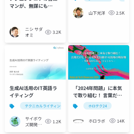
マンが、無謀にも
builders.flashの記事
山下光洋
2.5K
を見てノーコード実装
に挑戦してみた
ニシ サダ
3.2K
オミ
生成AI活用のIT英語ラ
「2024年問題」に本気
イティング
で取り組む！ 言葉だけ
じゃないDXを目指すAI
テクニカルライティング
ローカライズ
ホロテク24
生成ai
活用の現在地 - 生成AI
からAIエージェントへ -
サイボウ
ホロラボ
14K
1.2K
ズ開発本
部