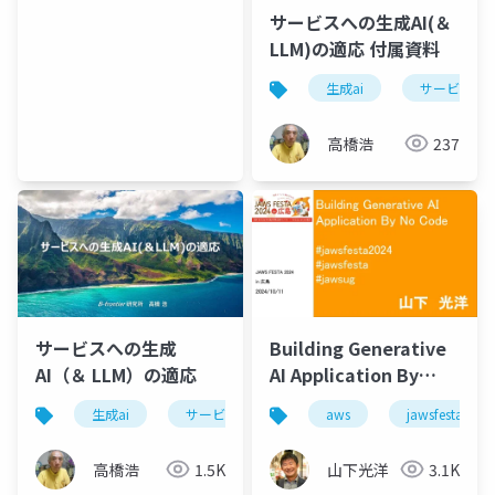
サービスへの生成AI(＆
LLM)の適応 付属資料
生成ai
サービス
高橋浩
237
サービスへの生成
Building Generative
AI（＆ LLM）の適応
AI Application By
NoCode(JAWS FESTA
生成ai
サービス
sdlモデル
aws
jawsfesta
社会物質性
2024)
高橋浩
1.5K
山下光洋
3.1K