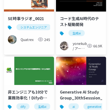
SE時事ラジオ_0021
コード生成AI時代のテ
スト駆動開発
システムエンジニア
時事
生成ai
アクセ
生成ai
Quatrex
245
yonekubo
66.9K
/ アーキ
テクトの
教科書
非エンジニアも10分で
Generative AI Study
業務効率化！Difyの紹
Group_30thSesssion_202
介
dify
生成ai
業務効率化
ai
generative ai