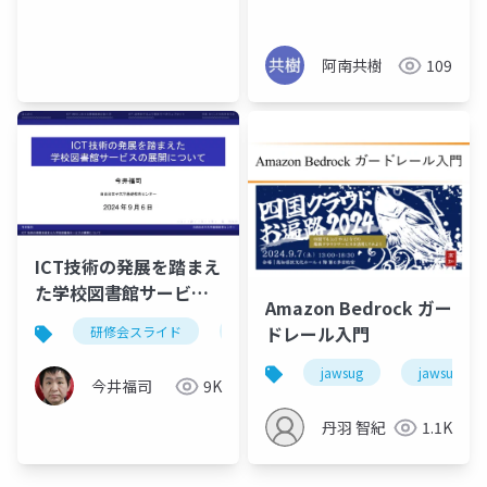
阿南共樹
109
ICT技術の発展を踏まえ
た学校図書館サービス
Amazon Bedrock ガー
の展開について
ドレール入門
研修会スライド
ict技術
学校図書館
jawsug
jawsug_oh
今井福司
9K
丹羽 智紀
1.1K