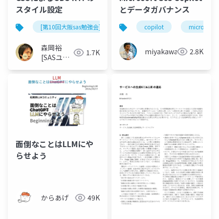
スタイル設定
とデータガバナンス
[第10回大阪sas勉強会]
copilot
microsoft 
森岡裕
miyakawayuho
2.8K
1.7K
[SASユー
ザー総会
世話人]
面倒なことはLLMにや
らせよう
からあげ
49K