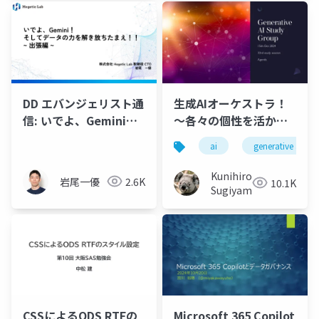
DD エバンジェリスト通
生成AIオーケストラ！
信: いでよ、Gemini！
～各々の個性を活かし
そしてデータの力を解
協奏する～ さらに深掘
ai
generative ai
き放ちたまえ！！~ 出
りする最新事例と活用
張編 ~
法
Kunihiro
岩尾一優
2.6K
10.1K
Sugiyama
CSSによるODS RTFの
Microsoft 365 Copilot