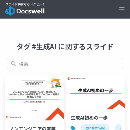
Ope
タグ #生成AI に関するスライド
検索
生成AI初めの一歩
ノンエンジニアの営業
generativeai
内製開