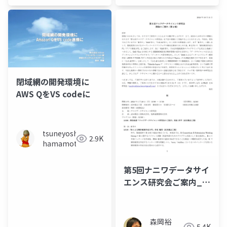
閉域網の開発環境に
AWS QをVS codeに
tsuneyoshi
2.9K
hamamoto
第5回ナニワデータサイ
エンス研究会ご案内_第
２報
森岡裕
5.4K