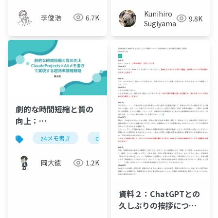
Kunihiro
李俊浩
6.7K
9.8K
Sugiyama
劇的な時間短縮と質の
向上：
ClaudeProjects×A4
a4メモ書き
claude
claudeprojects
言語
メモ書きで実現する超
効率情報戦略
岡大徳
1.2K
資料２：ChatGPTとの
久しぶりの挨拶につい
て