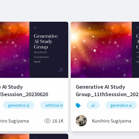
 AI Study
Generative AI Study
Sesssion_20230620
Group_11thSesssion_202
generative ai
artificial intelligence
ai
machine learning
generative ai
hiro Sugiyama
18.1K
Kunihiro Sugiyama