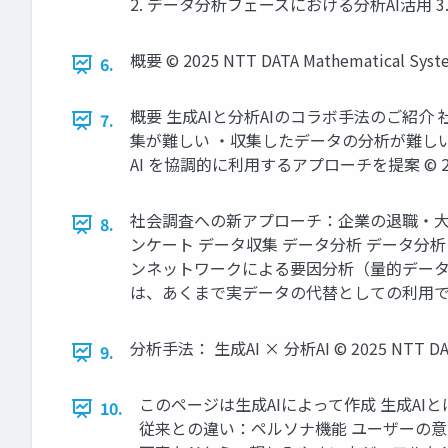
2. データ分析フェーズにおける分析AI活用 3. 分析結
概要 © 2025 NTT DATA Mathematical Syste
6.
概要 生成AIと分析AIのコラボ手法のご紹介
7.
集が難しい ・収集したデータの分析が難しい
AI を協調的に利用するアプローチを提案 © 2025 NT
社会調査への新アプローチ：企業の退職・大学
8.
ンケート データ収集 データ分析 データ分
ンネットワークによる要因分析（量的データ分
は、あくまで実データの代替としての利用であることに注意 
分析手法： 生成AI × 分析AI © 2025 NTT DATA M
9.
このページは生成AIによって作成 生成AI
10.
従来との違い：ペルソナ機能 ユーザーの意