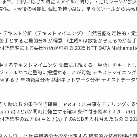
AIまで、目的に応じた対話スタイルに対応。 • 活用シーンが
。 • 今後の可能性 個性を持つAIは、単なるツールから共感し、
I • テキスト分析（テキストマイニング） 自然言語を定性的
苦手とする定量的分析が得意 （生成AIは数をかぞえるのが苦手
る要因分析が可能 © 2025 NTT DATA Mathematical S
握するテキストマイニング 文章に出現する「単語」をキーとし
ジュアルかつ定量的に把握することが可能 テキストマイニング
る？ 単語頻度分析 共起ネットワーク分析 テキストデータを俯瞰し
た時の B の条件付き確率」 𝑷 𝑩 𝑨 で出来事をモデリングす
 𝐵) 𝐴と𝐵が同時に発生する確率 条件付き確率 𝑃 𝐴 𝐵 = 𝑃(
 𝐴 𝐵 𝑃(𝐵) 条件付き確率の式 𝑃 𝐵𝐴 = と 𝑃(𝐴) そのAとBを入れ替えたもの © 
ットワーク 因果構造の大枠を仮定する 確率的な依存関係の可