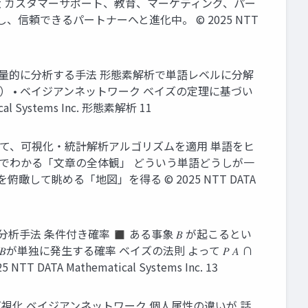
拡大 カスタマーサポート、教育、マーケティング、パー
信頼できるパートナーへと進化中。 © 2025 NTT
・定量的に分析する手法 形態素解析で単語レベルに分解
） • ベイジアンネットワーク ベイズの定理に基づい
ystems Inc. 形態素解析 11
て、可視化・統計解析アルゴリズムを適用 単語をヒ
でわかる「文章の全体観」 どういう単語どうしが一
て眺める「地図」を得る © 2025 NTT DATA
る分析手法 条件付き確率 ◼ ある事象 𝐵 が起こるとい
𝐵) 𝐵が単独に発生する確率 ベイズの法則 よって 𝑃 𝐴 ∩
2025 NTT DATA Mathematical Systems Inc. 13
視化 ベイジアンネットワーク 個人属性の違いが 話