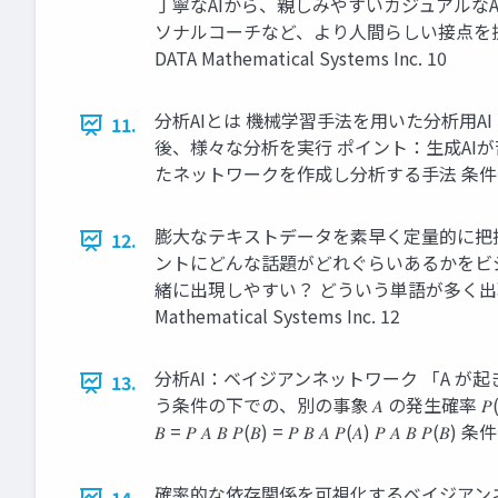
丁寧なAIから、親しみやすいカジュアルな
ソナルコーチなど、より人間らしい接点を提供
DATA Mathematical Systems Inc. 10
分析AIとは 機械学習手法を用いた分析用A
11.
後、様々な分析を実行 ポイント：生成AIが
たネットワークを作成し分析する手法 条件付き確率によ
膨大なテキストデータを素早く定量的に把
12.
ントにどんな話題がどれぐらいあるかをビ
緒に出現しやすい？ どういう単語が多く出現す
Mathematical Systems Inc. 12
分析AI：ベイジアンネットワーク 「A が起き
13.
う条件の下での、別の事象 𝐴 の発生確率 𝑃(𝐴 ∩
𝐵 = 𝑃 𝐴 𝐵 𝑃(𝐵) = 𝑃 𝐵 𝐴 𝑃(𝐴) 
確率的な依存関係を可視化するベイジアンネ