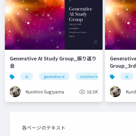
Generative AI Study Group_振り返り
Generative
会
Group_3rd
ai
generative ai
machine learning
deep l
ai
Kunihiro Sugiyama
16.5K
Kuni
各ページのテキスト