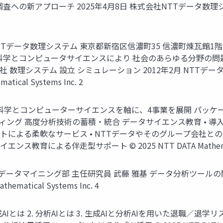
調査への新アプローチ 2025年4月8日 株式会社NTTデータ数理
NTTデータ数理システム 東京都新宿区信濃町35 信濃町煉瓦館1階 資
ン 数理科学とコンピュータサイエンスにより 社会のあらゆる分野
会社 数理システム 設立 シミュレーション 2012年2月 NTTデー
ical Systems Inc. 2
理科学とコンピューターサイエンスを軸に、4事業を展開 パッケ
ィング 高度分析技術の蓄積・統合 データサイエンス教育 • 導
ートによる柔軟なサービス • NTTデータやそのグループ会社と
よる伴走型サポート © 2025 NTT DATA Mathematical 
 データマイニング部 主任研究員 武藤 雅基 データ分析ツール
matical Systems Inc. 4
1. 生成AIとは 2. 分析AIとは 3. 生成AIと分析AIを用いた退職