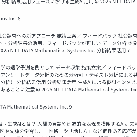
果活用フェーズにおける生成AI活用 © 2025 NTT DATA Mathema
ms Inc. 6
 社会調査への新アプローチ 施策立案／ フィードバック 社会調
 ・分析結果の活用、フィードバックが難しい データ分析 本発
T DATA Mathematical Systems Inc. 分析結果活用 7
の退学予測を例として データ収集 施策立案／ フィードバック
析 アンケートデータ分析のための分析AI ・テキスト分析によ
析） 分析結果活用 分析結果活用 生成AIによる仮想インタビ
© 2025 NTT DATA Mathematical Systems Inc.
athematical Systems Inc. 9
とは • 生成AIとは？ 人間の言語や創造的な表現を模倣するAI
図や文脈を学習し、「性格」や「話し方」など個性ある応答が可能