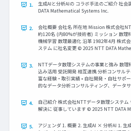
生成AIと分析AIの コラボ手法のご紹介 社会
1.
DATA Mathematical Systems Inc.
会社概要 会社名 所在地 Mission 株式会社
2.
約120名 (内80%が技術者) ミッショ
機械学習 数理最適化 沿革 1982年4月 株式
ステム に社名変更 © 2025 NTT DATA Mathemat
NTTデータ数理システムの事業と強み 数
3.
込み活用 受託開発 相互連携 分析コンサルテ
富な経験・取引実績 • 自社開発・自社サポ
的なデータ分析コンサルティング、データサイエンス教育に
自己紹介 株式会社NTTデータ数理システム
4.
解決に 従事しています © 2025 NTT DATA Mathe
アジェンダ 1. 概要 2. 生成AI × 分析AI 
5.