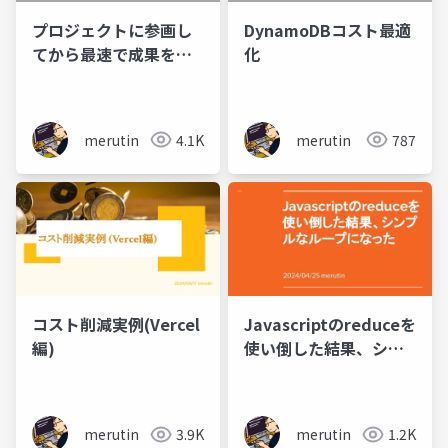
プロジェクトに参画し
DynamoDBコスト最適
てから最速で成果を出
化
す生成AI活用方法
merutin
4.1K
merutin
787
コスト削減実例(Vercel
Javascriptのreduceを
編)
使い倒した結果、シン
プルなループになった
merutin
3.9K
merutin
1.2K