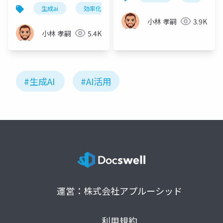
構文で業務効率10倍ア
生成ai
効率化
情報整理
文脈
プ
ップ
小林 孝嗣
3.9K
小林 孝嗣
5.4K
#生成AI
#AI活用
運営：株式会社アプルーシッド
利用規約