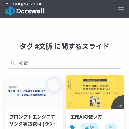
Ope
タグ #文脈 に関するスライド
検索
プロンプトエンジニア
生成AIの使い方
リング実践教材 | 9つの
生成ai
ai