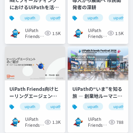
におけるUiPathを活用
発者の深耕
した機器修理受付の自
uipath
uipathfriends
uipath
uipathfrien
動化
UiPath
UiPath
1.5K
1.5K
Friends
Friends
[公式]
[公式]
UiPath Friends向けヒ
UiPathの“いま”を知る
ーリングエージェント
旅 ― 創業地ルーマニア
のご紹介
からのリアルレポート
uipath
uipathfriends
uipath
uipathfrien
UiPath
UiPath
1.3K
788
Friends
Friends
[公式]
[公式]