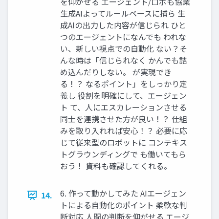
を仰がせる エージェント/ロボも協業
生成AIよってルールベースに捕ら 生
成AIの出力した内容が信じられ ひと
つのエージェントになんでも われな
い、新しい視点での自動化 ない？そ
んな時は「信じられなく かんでも詰
め込んだりしない。 が実現でき
る！？ なるポイント」をしっかり定
義し 役割を明確にして、エージェン
ト て、人にエスカレーションさせる
同士を連携させた方が良い！？ 仕組
みを取り入れれば安心！？ 必要に応
じて従来型のロボットに コンテキス
トグラウンディングで も働いてもら
おう！ 資料も確認してくれる。
6. 作って動かしてみた AIエージェン
14.
トによる自動化のポイント 柔軟な判
断対応 人間の判断を仰がせる エージ