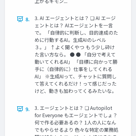
上がるギモン...
3. AI エージェントとは？ ❏ AI エージ
8.
ェントとは？ AIエージェントを一言
で。 「自律的に判断し、目的達成のた
めに行動するAI。生成AIのレベル
３。」 ↑よく聞くやつ もう少し砕け
た言い方なら。 ● ● 「自分で考えて
動いてくれるAI」 「目標に向かって勝
手に（自律的に）仕事をしてくれる
AI」 ※生成AIって、チャットに質問し
て答えてくれるだけ！って感じだった
けど、動きも加わってくるみたいな。
3. エージェントとは？ ❏ Autopilot
9.
for Everyone もエージェントでしょ？
何で作る必要あるの？ 1人の人になん
でもやらせるより 色々な特定の業務処