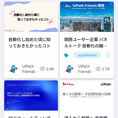
自動化し始めた頃に知
関西ユーザー企業 パネ
っておきたかったコト
ルトーク 自動化の継続
的な価値提供と市民開
uipathfriends
uipa
発・プロ開発の勘所
UiPath
UiPath
2.4K
1.7K
Friends
Friends
[公式]
[公式]
NECフィールディング
導入から展開へ 市民開