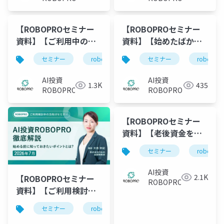
【ROBOPROセミナー
【ROBOPROセミナー
資料】【ご利用中の方
資料】【始めたばかり
向け】2026年7月 AI予
の方向け】利用開始後
セミナー
robopro
roboproセミナー
セミナー
robopro
資
測と市況がわかる 直
の不安解消
近までの運用振り返り
ROBOPROの基礎知識
AI投資
AI投資
1.3K
435
と今月の注目トピック
と直近の実績振り返り
ROBOPRO
ROBOPRO
ス
【ROBOPROセミナー
資料】【老後資金を準
備したい方向け】50代
セミナー
robopro
から考えるインフレ時
代の老後資金戦略と
AI投資
2.1K
【ROBOPROセミナー
は？～出口から逆算す
ROBOPRO
資料】【ご利用検討中
る資産形成～
の方向け】AI投資
セミナー
robopro
roboproセミナー
資
ROBOPRO徹底解説～