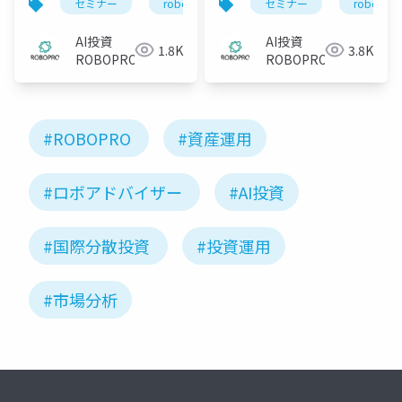
セミナー
robopro
roboproセミナー
セミナー
robopro
資
ィングス総取扱資産残
測と市況がわかる 直
高1兆円突破記念 リス
近までの運用振り返り
AI投資
AI投資
1.8K
3.8K
ク局面でも成長し続け
と今月の注目トピック
ROBOPRO
ROBOPRO
た理由とは？
ス
ROBOPROが示したAI投
資の強さ
#ROBOPRO
#資産運用
#ロボアドバイザー
#AI投資
#国際分散投資
#投資運用
#市場分析