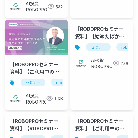
始める前に知っておき
AI投資
582
たいポイントとは？～
ROBOPRO
【ROBOPROセミナー
資料】【始めたばかり
の方向け】利用開始後
セミナー
robopro
の不安解消
ROBOPROの基礎知識
AI投資
738
【ROBOPROセミナー
と直近の実績振り返り
ROBOPRO
資料】【ご利用中の方
向け】2026年6月 AI予
セミナー
robopro
roboproセミナー
資
測と市況がわかる 直
近までの運用振り返り
AI投資
1.6K
と今月の注目トピック
ROBOPRO
ス
【ROBOPROセミナー
【ROBOPROセミナー
資料】【ROBOPRO特
資料】【ご利用中の方
別編】FOLIOホールデ
向け】2026年5月 AI予