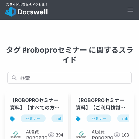
Ope
タグ #roboproセミナー に関するスラ
イド
検索
【ROBOPROセミナー
【ROBOPROセミナー
資料】【すべての方向
資料】【ご利用検討中
け】円高は続くのか？
の方向け】AI投資
セミナー
robopro
roboproセミナー
セミナー
robopro
資
～円買い介入の効果と
ROBOPRO徹底解説～
今後の動向を読み解く
始める前に知っておき
AI投資
AI投資
394
163
たいポイントとは？～
ROBOPRO
ROBOPRO