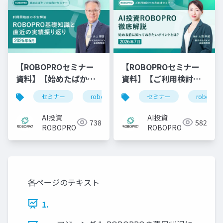
ROBOPROが示したAI投
資の強さ
【ROBOPROセミナー
【ROBOPROセミナー
資料】【始めたばかり
資料】【ご利用検討中
の方向け】利用開始後
の方向け】AI投資
セミナー
robopro
roboproセミナー
セミナー
robopro
資
の不安解消
ROBOPRO徹底解説～
ROBOPROの基礎知識
始める前に知っておき
AI投資
AI投資
738
582
と直近の実績振り返り
たいポイントとは？～
ROBOPRO
ROBOPRO
各ページのテキスト
1.