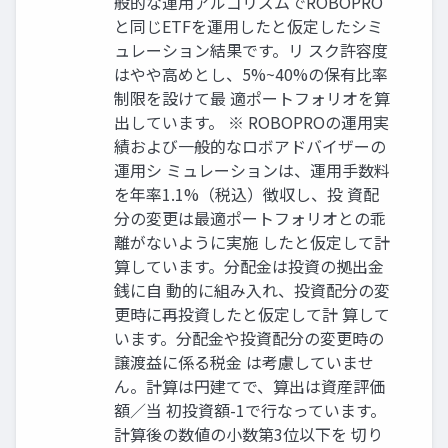
般的な運用アルゴリズムでROBOPRO
と同じETFを運用したと仮定したシミ
ュレーション結果です。リ スク許容度
はやや高めとし、5%~40%の保有比率
制限を設けて最 適ポートフォリオを算
出しています。 ※ ROBOPROの運用実
績および一般的なロボアドバイザーの
運用シ ミュレーションは、運用手数料
を年率1.1%（税込）徴収し、投 資配
分の変更は最適ポートフォリオとの乖
離がないように実施 したと仮定して計
算しています。分配金は投資の拠出金
銭に自 動的に組み入れ、投資配分の変
更時に再投資したと仮定して計 算して
います。分配金や投資配分の変更時の
譲渡益に係る税金 は考慮していませ
ん。計算は円建てで、算出は資産評価
額／当 初投資額-1で行なっています。
計算後の数値の小数第3位以下を 切り