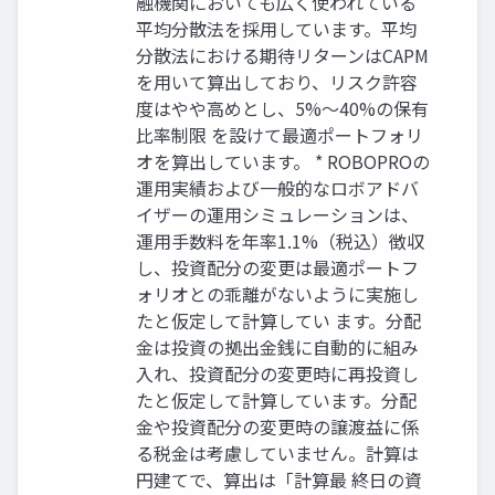
融機関においても広く使われている
平均分散法を採用しています。平均
分散法における期待リターンはCAPM
を用いて算出しており、リスク許容
度はやや高めとし、5%〜40%の保有
比率制限 を設けて最適ポートフォリ
オを算出しています。 * ROBOPROの
運用実績および一般的なロボアドバ
イザーの運用シミュレーションは、
運用手数料を年率1.1%（税込）徴収
し、投資配分の変更は最適ポートフ
ォリオとの乖離がないように実施し
たと仮定して計算してい ます。分配
金は投資の拠出金銭に自動的に組み
入れ、投資配分の変更時に再投資し
たと仮定して計算しています。分配
金や投資配分の変更時の譲渡益に係
る税金は考慮していません。計算は
円建てで、算出は「計算最 終日の資