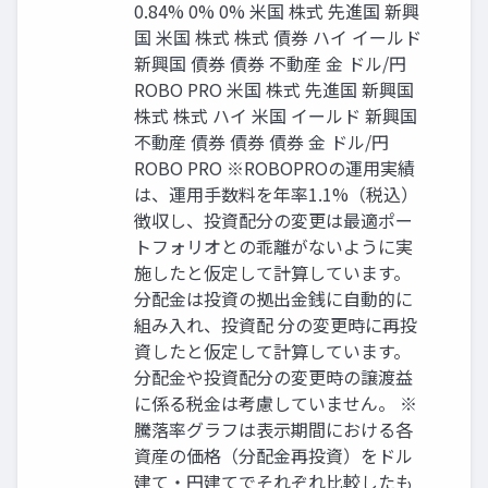
0.84% 0% 0% 米国 株式 先進国 新興
国 米国 株式 株式 債券 ハイ イールド
新興国 債券 債券 不動産 金 ドル/円
ROBO PRO 米国 株式 先進国 新興国
株式 株式 ハイ 米国 イールド 新興国
不動産 債券 債券 債券 金 ドル/円
ROBO PRO ※ROBOPROの運用実績
は、運用手数料を年率1.1%（税込）
徴収し、投資配分の変更は最適ポー
トフォリオとの乖離がないように実
施したと仮定して計算しています。
分配金は投資の拠出金銭に自動的に
組み入れ、投資配 分の変更時に再投
資したと仮定して計算しています。
分配金や投資配分の変更時の譲渡益
に係る税金は考慮していません。 ※
騰落率グラフは表示期間における各
資産の価格（分配金再投資）をドル
建て・円建てでそれぞれ比較したも