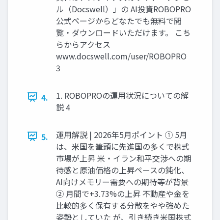
ル（Docswell）」の AI投資ROBOPRO
公式ページからどなたでも無料で閲
覧・ダウンロードいただけます。 こち
らからアクセス
www.docswell.com/user/ROBOPRO
3
1. ROBOPROの運用状況についての解
4.
説 4
運用解説 | 2026年5月ポイント ① 5月
5.
は、米国を筆頭に先進国の多くで株式
市場が上昇 米・イラン和平交渉への期
待感と原油価格の上昇ペースの鈍化、
AI向けメモリー需要への期待等が背景
② 月間で+3.73%の上昇 不動産や金を
比較的多く保有する分散をやや強めた
姿勢としていた が、引き続き米国株式