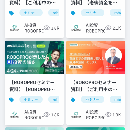
資料】【ご利用中の方
資料】【老後資金を準
向け】2026年5月 AI予
備したい方向け】50代
セミナー
robopro
roboproセミナー
セミナー
robopro
資
測と市況がわかる 直
から考えるインフレ時
近までの運用振り返り
代の老後資金戦略と
AI投資
AI投資
3.8K
2.1K
と今月の注目トピック
は？～出口から逆算す
ROBOPRO
ROBOPRO
ス
る資産形成～
【ROBOPROセミナー
【ROBOPROセミナー
資料】【ご利用中の方
資料】【ROBOPRO特
向け】2026年7月 AI予
別編】FOLIOホールデ
セミナー
robopro
セミナー
robopro
roboproセミナー
資
測と市況がわかる 直
ィングス総取扱資産残
近までの運用振り返り
高1兆円突破記念 リス
AI投資
AI投資
1.3K
1.8K
と今月の注目トピック
ク局面でも成長し続け
ROBOPRO
ROBOPRO
ス
た理由とは？