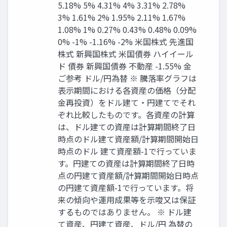
5.18% 5% 4.31% 4% 3.31% 2.78%
3% 1.61% 2% 1.95% 2.11% 1.67%
1.08% 1% 0.27% 0.43% 0.48% 0.09%
0% -1% -1.16% -2% 米国株式 先進国
株式 新興国株式 米国債券 ハイイール
ド 債券 新興国債券 不動産 -1.55% 金
ご参考 ドル/円為替 ※ 騰落率グラフは
表示期間における各資産の価格（分配
金再投資）をドル建て・円建てでそれ
ぞれ比較したものです。各資産の計算
は、ドル建ての資産は計算期間終了日
時点のドル建て資産額/計算期間開始日
時点のドル 建て資産額-1で行っていま
す。円建ての資産は計算期間終了日時
点の円建て資産額/計算期間開始日時点
の円建て資産額-1で行っています。将
来の傾向や運用成果等を示唆又は保証
するものではありません。 ※ ドル建
て資産、円建て資産、ドル/円 為替の