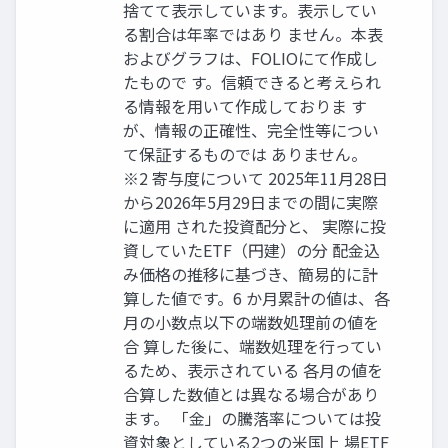
捨てて表示しています。表示してい
る割合は年率ではあり ません。本表
およびグラフは、FOLIOにて作成し
たもので す。信頼できると考えられ
る情報を用いて作成しておりま す
が、情報の正確性、完全性等につい
て保証するものでは ありません。
※2 寄与度について 2025年11月28日
から2026年5月29日までの間に実際
に適用 された投資配分と、 実際に投
資していたETF（円建）の分 配金込
み価格の推移に基づき、簡易的に計
算した値です。6 か月累計の値は、各
月の小数点以下の端数処理前の値を
合 算した後に、端数処理を行ってい
るため、表示されている 各月の値を
合算した数値とは異なる場合があり
ます。 「金」の騰落率については投
資対象としている2つの米国上 場ETF