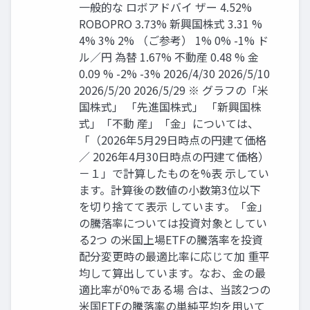
一般的な ロボアドバイ ザー 4.52%
ROBOPRO 3.73% 新興国株式 3.31 %
4% 3% 2% （ご参考） 1% 0% -1% ド
ル／円 為替 1.67% 不動産 0.48 % 金
0.09 % -2% -3% 2026/4/30 2026/5/10
2026/5/20 2026/5/29 ※ グラフの「米
国株式」 「先進国株式」 「新興国株
式」「不動 産」「金」については、
「（2026年5月29日時点の円建て価格
／ 2026年4月30日時点の円建て価格）
－１」で計算したものを%表 示してい
ます。計算後の数値の小数第3位以下
を切り捨てて表示 しています。「金」
の騰落率については投資対象としてい
る2つ の米国上場ETFの騰落率を投資
配分変更時の最適比率に応じて加 重平
均して算出しています。なお、金の最
適比率が0%である場 合は、当該2つの
米国ETFの騰落率の単純平均を用いて