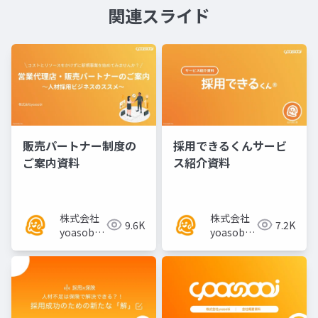
関連スライド
販売パートナー制度の
採用できるくんサービ
ご案内資料
ス紹介資料
株式会社
株式会社
9.6K
7.2K
yoasobi
yoasobi
／パート
／パート
ナー様
ナー様