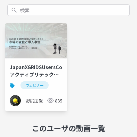
検索
JapanXGRIDSUsersCommunity2026_0515_
アクティブリテック野
尻
ウェビナー
野尻朋哉
835
このユーザの動画一覧