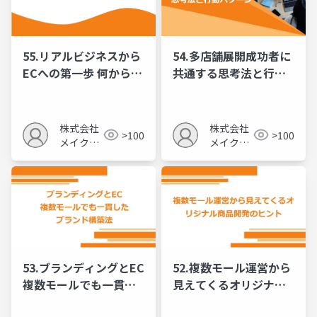
55.リアルビジネスから
54.多店舗展開成功者に
ECへの第一歩 何から始
共通する思考法と行動
めるべきか
パターン
株式会社
株式会社
>100
>100
メイクア
メイクア
ップ
ップ
53.ブランディングとEC
52.複数モール運営から
複数モールでも一貫し
見えてくるオリジナル
たブランド構築
商品開発のヒント