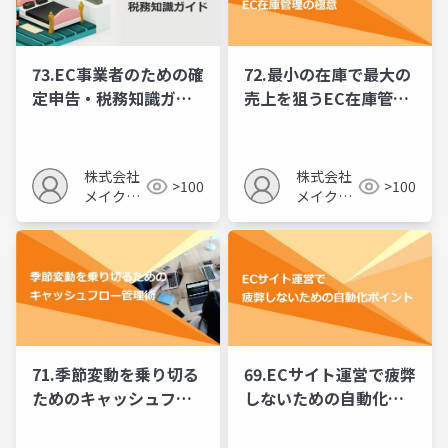
73.EC事業者のための確
72.最小の在庫で最大の
定申告・税務知識ガイ
売上を狙うEC在庫管理
ド
の極意
株式会社
株式会社
>100
>100
メイクア
メイクア
ップ
ップ
71.季節変動を乗り切る
69.ECサイト運営で疲弊
ためのキャッシュフロ
しないための自動化ポ
ー管理術
イント