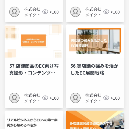
株式会社
株式会社
>100
>100
メイクア
メイクア
ップ
ップ
57.店舗商品のEC向け写
56.実店舗の強みを活か
真撮影・コンテンツ作
したEC展開戦略
成術
株式会社
株式会社
>100
>100
メイクア
メイクア
ップ
ップ