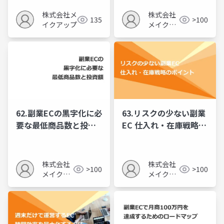
株式会社メ
株式会社
135
>100
イクアップ
メイクア
ップ
62.副業ECの黒字化に必
63.リスクの少ない副業
要な最低商品数と投資
EC 仕入れ・在庫戦略の
額
ポイント
株式会社
株式会社
>100
>100
メイクア
メイクア
ップ
ップ