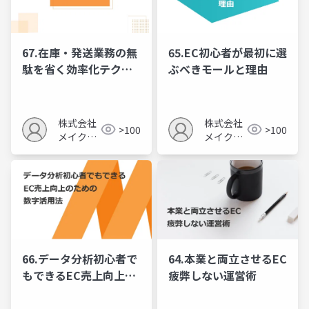
67.在庫・発送業務の無
65.EC初心者が最初に選
駄を省く効率化テクニ
ぶべきモールと理由
ック
株式会社
株式会社
>100
>100
メイクア
メイクア
ップ
ップ
66.データ分析初心者で
64.本業と両立させるEC
もできるEC売上向上の
疲弊しない運営術
ための数字活用法