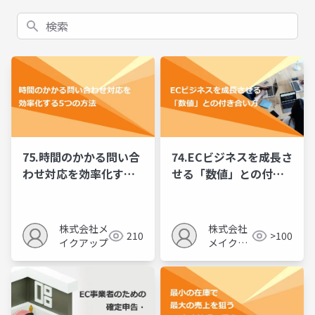
検索
75.時間のかかる問い合
74.ECビジネスを成長さ
わせ対応を効率化する5
せる「数値」との付き
つの方法
合い方
株式会社メ
株式会社
210
>100
イクアップ
メイクア
ップ