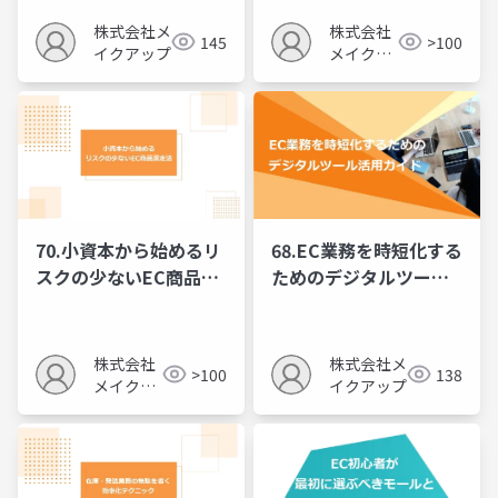
株式会社メ
株式会社
145
>100
イクアップ
メイクア
ップ
70.小資本から始めるリ
68.EC業務を時短化する
スクの少ないEC商品選
ためのデジタルツール
定法
活用ガイド
株式会社
株式会社メ
>100
138
メイクア
イクアップ
ップ