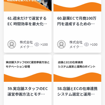
61.週末だけで運営する
60.副業ECで月商100万
EC 時間効率を最大化す
円を達成するためのロ
る方法
ードマップ
株式会社
株式会社
>100
>100
メイクア
メイクア
ップ
ップ
59.実店舗スタッフのEC
58.店舗とECの在庫連携
運営参画方法とモチベ
システム選定と運用の
ーション管理
ポイント