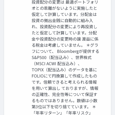
投資配分の変更は 最適ポートフォリ
オとの乖離がないように実施したと
仮定して計算しています。分配金は
投資の拠出金銭に自動的に組み入
れ、投資配分の変更により再投資し
たと仮定して計算しています。分配
金や投資配分の変更時の譲 渡益に係
る税金は考慮していません。 ＊グラ
フについて、 Bloombergが提供する
S&P500（配当込み）、世界株式
（MSCI ACWI 配当込み）、
TOPIX（配当込み）のデータを基に
FOLIOにて円換算して作成したもの
です。信頼できると考えられる情報
を用いて算出し ておりますが、情報
の正確性、完全性等について保証す
るものではありません。数値は小数
第3位以下を切り捨てています。 ＊
「年率リターン」「年率リスク」