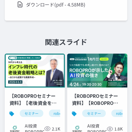
ダウンロード(pdf - 4.58MB)
関連スライド
【ROBOPROセミナー
【ROBOPROセミナー
資料】【老後資金を準
資料】【ROBOPRO特
備したい方向け】50代
別編】FOLIOホールデ
セミナー
robopro
roboproセミナー
資
セミナー
robopro
から考えるインフレ時
ィングス総取扱資産残
代の老後資金戦略と
高1兆円突破記念 リス
AI投資
AI投資
2.1K
1.8K
は？～出口から逆算す
ク局面でも成長し続け
ROBOPRO
ROBOPRO