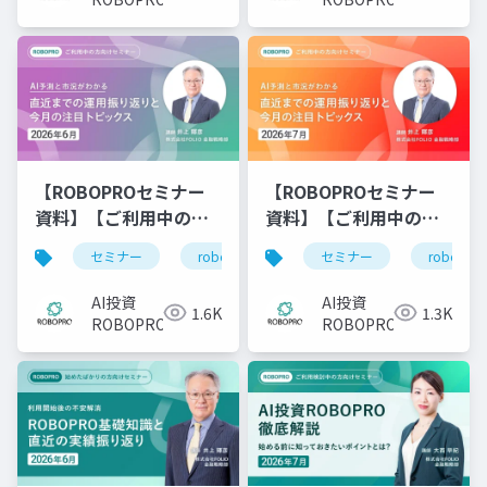
る資産形成～
た理由とは？
ROBOPROが示したAI投
資の強さ
【ROBOPROセミナー
【ROBOPROセミナー
資料】【ご利用中の方
資料】【ご利用中の方
向け】2026年6月 AI予
向け】2026年7月 AI予
セミナー
robopro
roboproセミナー
セミナー
robopro
資
測と市況がわかる 直
測と市況がわかる 直
近までの運用振り返り
近までの運用振り返り
AI投資
AI投資
1.6K
1.3K
と今月の注目トピック
と今月の注目トピック
ROBOPRO
ROBOPRO
ス
ス