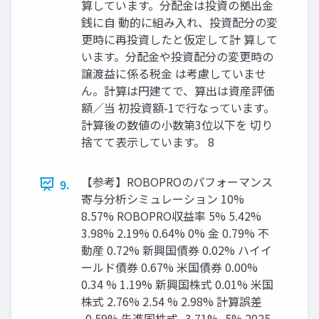
算しています。分配金は投資の拠出金
銭に自 動的に組み入れ、投資配分の変
更時に再投資したと仮定して計 算して
います。分配金や投資配分の変更時の
譲渡益に係る税金 は考慮していませ
ん。計算は円建てで、算出は資産評価
額／当 初投資額-1で行なっています。
計算後の数値の小数第3位以下を 切り
捨てて表示しています。 8
【参考】ROBOPROのパフォーマンス
9.
寄与分析シミュレーション 10%
8.57% ROBOPRO収益率 5% 5.42%
3.98% 2.19% 0.64% 0% 金 0.79% 不
動産 0.72% 新興国債券 0.02% ハイイ
ールド債券 0.67% 米国債券 0.00%
0.34 % 1.19% 新興国株式 0.01% 米国
株式 2.76% 2.54 % 2.98% 計算誤差
-0.59% 先進国株式 -3.71% -5% 2025