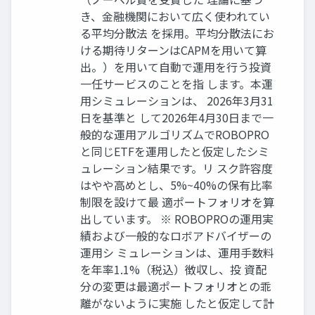
き、金融機関において広く使われてい
る平均分散法 を採用。平均分散法にお
ける期待リターンはCAPMを用いて算
出。）を用いて自動で運用を行う投資
一任サービスのことを指 します。本運
用シミュレーションは、 2026年3月31
日を基準と して2026年4月30日まで一
般的な運用アルゴリズムでROBOPRO
と同じETFを運用したと仮定したシミ
ュレーション結果です。リ スク許容度
はやや高めとし、5%~40%の保有比率
制限を設けて最 適ポートフォリオを算
出しています。 ※ ROBOPROの運用実
績および一般的なロボアドバイザーの
運用シ ミュレーションは、運用手数料
を年率1.1%（税込）徴収し、投 資配
分の変更は最適ポートフォリオとの乖
離がないように実施 したと仮定して計