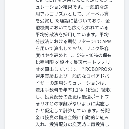
ュレーション結果です。一般的な運
用アルゴリズムとして、ノーベル賞
を受賞し た理論に基づいており、金
融機関においても広く使われている
平均分散法を採用しています。平均
分散法における期待リターンはCAPM
を用いて算出しており、リスク許容
度はやや高めとし、5%〜40%の保有
比率制限 を設けて最適ポートフォリ
オを算出しています。 * ROBOPROの
運用実績および一般的なロボアドバ
イザーの運用シミュレーションは、
運用手数料を年率1.1%（税込）徴収
し、投資配分の変更は最適ポートフ
ォリオとの乖離がないように実施し
たと仮定して計算してい ます。分配
金は投資の拠出金銭に自動的に組み
入れ、投資配分の変更時に再投資し