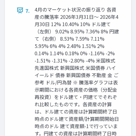
4月のマーケット状況の振り返り 各資
7.
産の騰落率 2026年3月31日～ 2026年4
月30日 12% 10.40% 10% ドル建て
（左側） 9.02% 8.95% 7.36% 8% 円建
て（右側） 8.53% 7.59% 7.11%
5.95% 6% 4% 2.48% 1.51% 2%
0.14% 1.14% 0.18% 0% -1.16% -2%
-1.51% -1.31% -2.80% -4% 米国株式
先進国株式 新興国株式 米国債券 ハイ
イールド 債券 新興国債券 不動産 金 ご
参考 ドル/円為替 ※ 騰落率グラフは表
示期間における各資産の価格（分配金
再投資）をドル建て・円建てでそれぞ
れ比較したものです。各資産の計算
は、ドル建ての資産は計算期間終了日
時点のドル建て資産額/計算期間開始日
時点のドル 建て資産額-1で行っていま
す。円建ての資産は計算期間終了日時