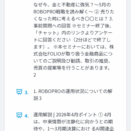
なぜ今、金と不動産に強気？～5月の
ROBOPRO戦略を読み解く～ ② 売りた
くなった時に考えるべき〇〇とは？ 3.
事前質問への回答 ※セミナー終了後、
「チャット」内のリンクよりアンケー
トに回答ください（2分ほどで終了し
ます）。 ※本セミナーにおいては、株
式会社FOLIOが取り扱う金融商品につ
いてのご説明及び勧誘、取引の推奨、
売買の提案等を行うことがあります。
2
1. ROBOPROの運用状況についての解
3.
説 3
運用解説 | 2026年4月ポイント ① 4月
4.
は、中東情勢が沈静化に向かうとの期
待や、1～3月期決算におけ るAI関連企