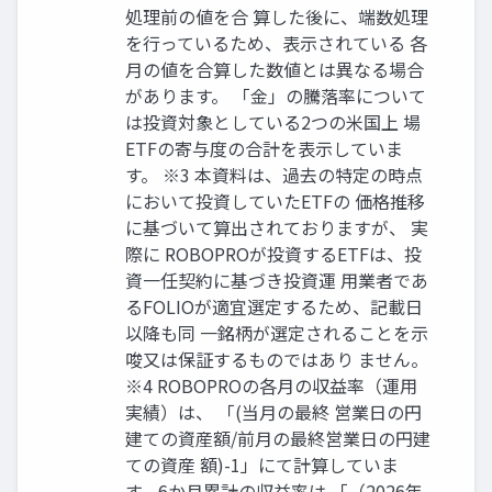
処理前の値を合 算した後に、端数処理
を行っているため、表示されている 各
月の値を合算した数値とは異なる場合
があります。 「金」の騰落率について
は投資対象としている2つの米国上 場
ETFの寄与度の合計を表示していま
す。 ※3 本資料は、過去の特定の時点
において投資していたETFの 価格推移
に基づいて算出されておりますが、 実
際に ROBOPROが投資するETFは、投
資一任契約に基づき投資運 用業者であ
るFOLIOが適宜選定するため、記載日
以降も同 一銘柄が選定されることを示
唆又は保証するものではあり ません。
※4 ROBOPROの各月の収益率（運用
実績）は、 「(当月の最終 営業日の円
建ての資産額/前月の最終営業日の円建
ての資産 額)-1」にて計算していま
す。6か月累計の収益率は 「（2026年