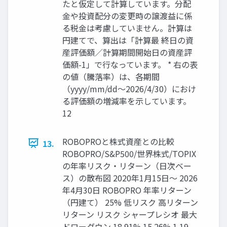
たと仮定して計算しています。分配
金や投資配分の変更時の譲渡益に係
る税金は考慮していません。計算は
円建てで、算出は「計算最 終日の資
産評価額／計算期間開始日の資産評
価額-1」で行なっています。 * 右の表
の値（騰落率）は、各期間
（yyyy/mm/dd〜2026/4/30）におけ
る評価額の増減率を示しています。
12
ROBOPROと株式資産との比較
13.
ROBOPRO/S&P500/世界株式/TOPIX
の年率リスク・リターン（日次ベー
ス）の散布図 2020年1月15日～ 2026
年4月30日 ROBOPRO 年率リターン
（円建て） 25% 低リスク 高リターン
リターン リスク シャープレシオ 最大
ドローダウン 18.91% 15.26% 1.19