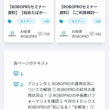
【ROBOPROセミナー
【ROBOPROセミナー
資料】【始めたばかり
資料】【ご利用検討中
の方向け】利用開始後
の方向け】AI投資
セミナー
robopro
roboproセミナー
セミナー
robopro
資
の不安解消
ROBOPRO徹底解説～
ROBOPROの基礎知識
始める前に知っておき
AI投資
AI投資
738
582
と直近の実績振り返り
たいポイントとは？～
ROBOPRO
ROBOPRO
各ページのテキスト
1.
アジェンダ 1. ROBOPROの運用状況に
2.
ついての解説 ① ROBOPROの前月の運
用状況は？ ② ROBOPROの中長期パフ
ォーマンスを確認 2. 今月のトピックス
ROBOPROの"気になる！"を解消！ ①