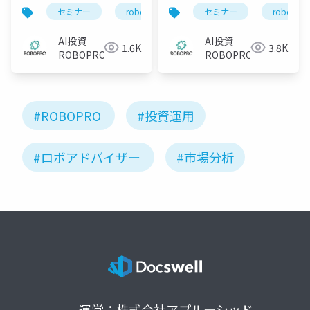
向け】2026年6月 AI予
向け】2026年5月 AI予
セミナー
robopro
roboproセミナー
セミナー
robopro
資
測と市況がわかる 直
測と市況がわかる 直
近までの運用振り返り
近までの運用振り返り
AI投資
AI投資
1.6K
3.8K
と今月の注目トピック
と今月の注目トピック
ROBOPRO
ROBOPRO
ス
ス
#ROBOPRO
#投資運用
#ロボアドバイザー
#市場分析
運営：株式会社アプルーシッド