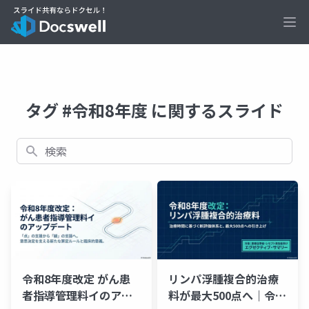
Ope
タグ #令和8年度 に関するスライド
検索
令和8年度改定 がん患
リンパ浮腫複合的治療
者指導管理料イのアッ
料が最大500点へ｜令和