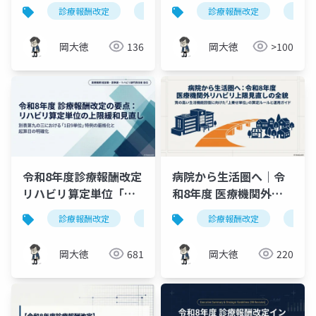
プデート｜「点」から
8年度改定の要点
診療報酬改定
がん患者指導管理料
診療報酬改定
意思決定支援
リン
「線」の支援へ
岡大徳
136
岡大徳
>100
令和8年度診療報酬改定
病院から生活圏へ｜令
リハビリ算定単位「上
和8年度 医療機関外リ
限緩和」見直しの要点
ハビリ上限見直しの全
診療報酬改定
リハビリテーション
診療報酬改定
上限緩和
令和
貌
岡大徳
681
岡大徳
220