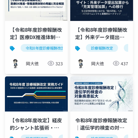
【令和8年度診療報酬改
【令和8年度診療報酬改
定】医療DX推進体制整
定】外来データ提出加
備加算の再編を図解で
算から「充実管理加
令和8年度診療報酬改定
医療dx
診療報酬改定
電子的診療情報連
充実
完全解説
算」へ｜質の評価への
転換と実務ロードマッ
岡大徳
323
岡大徳
437
プ
【令和8年度改定】経皮
令和8年度診療報酬改定
的シャント拡張術・血
｜遺伝学的検査の対象
栓除去術（K616-4）の
疾患拡大をスライドで