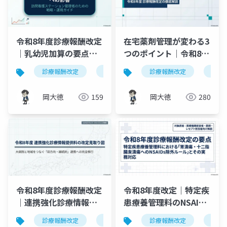
令和8年度診療報酬改定
在宅薬剤管理が変わる3
｜乳幼児加算の要点と
つのポイント｜令和8年
実務への影響を9枚で図
度診療報酬改定の徹底
診療報酬改定
訪問看護
診療報酬改定
乳幼児加算
在宅
在宅
解
解説
岡大徳
159
岡大徳
280
令和8年度診療報酬改定
令和8年度改定｜特定疾
｜連携強化診療情報提
患療養管理料のNSAIDs
供料の見直しを図解で
除外ルールと実務対応
診療報酬改定
連携強化診療情報提供料
診療報酬改定
令和8年度
特定
解説