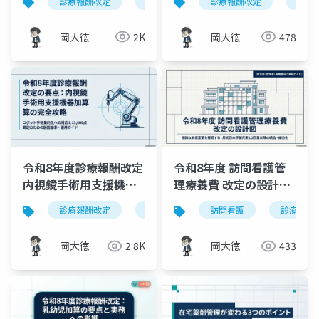
診療報酬改定
令和8年度改定
診療報酬改定
透析医療
遺伝
経
適正化｜初回2区分化と
解説
算定要件を図解
岡大徳
2K
岡大徳
478
令和8年度診療報酬改定
令和8年度 訪問看護管
内視鏡手術用支援機器
理療養費 改定の設計図
加算の完全攻略
｜月初日の評価充実と2
診療報酬改定
ロボット手術
訪問看護
内視鏡手術用支援機
診療報酬
日目以降の統合・細分
化を解説
岡大徳
2.8K
岡大徳
433