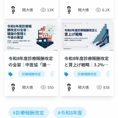
岡大徳
13K
岡大徳
6.1K
令和8年度診療報酬改定
令和8年度診療報酬改定
の全容｜中医協「議論
と賃上げ戦略｜3.2%ベ
の整理（案）」徹底解
ースアップ実現の新制
診療報酬改定
令和8年度
診療報酬改定
中医協
医療経営
令和
説
度解説
岡大徳
550
岡大徳
838
#診療報酬改定
#令和8年度