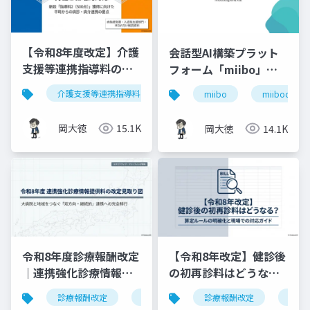
【令和8年度改定】介護
会話型AI構築プラット
支援等連携指導料の再
フォーム「miibo」ガ
編と戦略的対応｜指導
イド
介護支援等連携指導料
令和8年度診療報酬改定
入
miibo
miibodesign
料2（500点）の要件整
理
岡大徳
15.1K
岡大徳
14.1K
令和8年度診療報酬改定
【令和8年改定】健診後
｜連携強化診療情報提
の初再診料はどうな
供料の見直しを図解で
る？算定ルールの明確
診療報酬改定
連携強化診療情報提供料
診療報酬改定
令和8年度
健康
解説
化と現場での対応ガイ