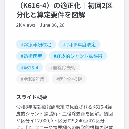
（K616-4）の適正化｜初回2区
分化と算定要件を図解
2K Views
June 06, 26
#診療報酬改定
#令和8年度改定
#透析医療
#経皮的シャント拡張術
#k616-4
#血栓除去術
#令和8年度
#医学的根拠
スライド概要
令和8年度診療報酬改定で見直されるK616-4経
皮的シャント拡張術・血栓除去術を図解。初回
が区分イ12,000点・区分ロ9,840点の2区分
に。判定フローや摘要欄への医学的根拠の記載