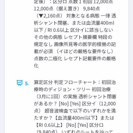
定後）：区分ロ 点数 1 初回 12,000点
12,000点（据え置き） 9,840点
（▼2,160点） 対象となる病態 一律 透
析シャント閉塞、または血流量400ml
以下 / RI 0.6以上 区分イに該当しない
その他の病態 レセプト摘要欄 特段の
規定なし 画像所見等の医学的根拠の記
載が必須 （イほどの厳格な要件なし）
点数の二極化 レセプト記載要件の厳格
化
算定区分 判定フローチャート：初回治
5.
療時のディジョン・ツリー 初回治療
（3月に1回）の実施 透析シャント閉塞
があるか？ [No] [Yes] 区分イ（12,000
点） 超音波検査で以下のいずれかを満
たすか？【血流量400ml以下】または
【RI 0.6以上】 [No] [Yes] 区分ロ
（9,840点） いずれのルートを辿って