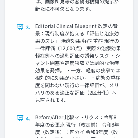
は、画像所見等の客観的根拠の提示が
新たに不可欠となります。
Editorial Clinical Blueprint 改定の背
3.
景：現行制度が抱える「評価と治療効
果のズレ」 治療効果 軽症 重症 現行の
一律評価（12,000点） 実際の治療効果
軽症例への過剰評価の誘発リスク ・シ
ャント閉塞や高度狭窄では劇的な治療
効果を発揮。 ・一方、軽度の狭窄では
相対的に効果が小さい。 ・病態の重症
度を問わない現行の一律評価が、メリ
ハリのある適正な評価（2区分化）へ
見直されます。
Before/After 比較マトリクス：令和8
4.
年度の変更点 現行（改定前） 令和8年
度（改定後）：区分イ 令和8年度（改