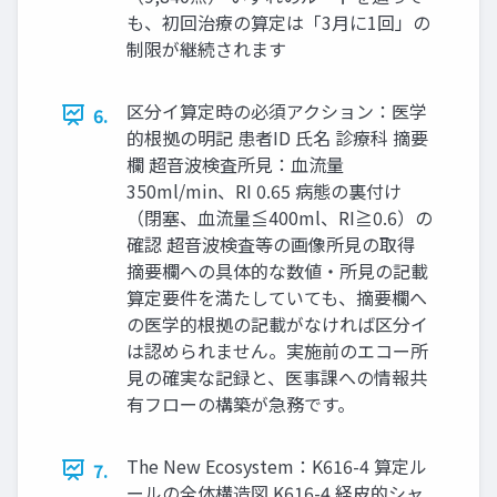
も、初回治療の算定は「3月に1回」の
制限が継続されます
区分イ算定時の必須アクション：医学
6.
的根拠の明記 患者ID 氏名 診療科 摘要
欄 超音波検査所見：血流量
350ml/min、RI 0.65 病態の裏付け
（閉塞、血流量≦400ml、RI≧0.6）の
確認 超音波検査等の画像所見の取得
摘要欄への具体的な数値・所見の記載
算定要件を満たしていても、摘要欄へ
の医学的根拠の記載がなければ区分イ
は認められません。実施前のエコー所
見の確実な記録と、医事課への情報共
有フローの構築が急務です。
The New Ecosystem：K616-4 算定ル
7.
ールの全体構造図 K616-4 経皮的シャ