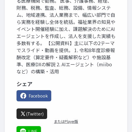
る医療機関で勤務。 医事、介護事務、経理、
財務、税務、監査、総務、設備、情報システ
ム、地域連携、法人業務まで、幅広い部門で自
ら実務を経験し全体を統括。福祉業界の知見や
イベント開催経験に加え、課題解決のためにAI
エージェントを作成し、法人を支援した実績も
多数有する。 【公開資料】主に以下の2テーマ
でスライド・動画を提供。 1. 令和8年度診療報
酬改定（算定要件・疑義解釈など）や施設基
準、医療DXの解説 2. AIエージェント（miibo
など）の構築・活用
シェア
Facebook
(Twitter)
またはPlayer版
LINE