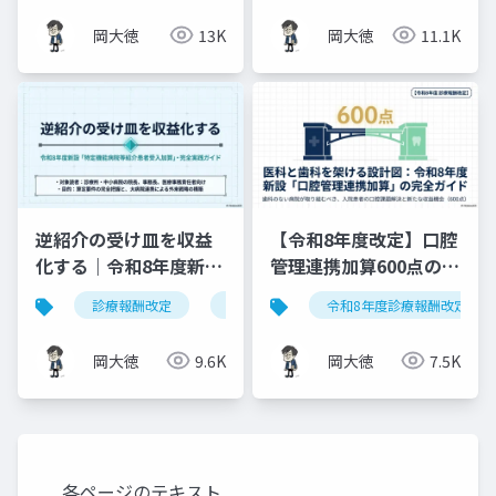
ド
岡大徳
13K
岡大徳
11.1K
逆紹介の受け皿を収益
【令和8年度改定】口腔
化する｜令和8年度新設
管理連携加算600点の算
「特定機能病院等紹介
定要件・施設基準まと
診療報酬改定
特定機能病院等紹介患者受入加算
令和8年度診療報酬改定
患者受入加算」完全実
め
践ガイド
岡大徳
9.6K
岡大徳
7.5K
各ページのテキスト