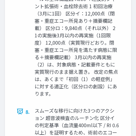
ント拡張術・血栓除去術 1 初回治療
（3月に1回） 区分イ：12,000点（閉
塞・重症エコー所見あり＋摘要欄記
載） 区分ロ：9,840点（それ以外） 2
1の実施後3月以内の再実施（1回限
度） 12,000点（実質現行どおり。閉
塞・重症エコー所見を満たす病態に限
る＋摘要欄記載） 3月以内の再実施
（2）は、対象病態・記載要件ともに
実質現行のまま据え置き。 改定の焦点
は、あくまで「初回（1）の軽症例」
に対する適正化（区分ロの創設）にあ
ります。
スムーズな移行に向けた3つのアクシ
8.
ョン 超音波検査のルーチン化 区分イ
の判定基準（血流量400ml以下 / RI 0.6
以上）を証明するため、術前のエコー