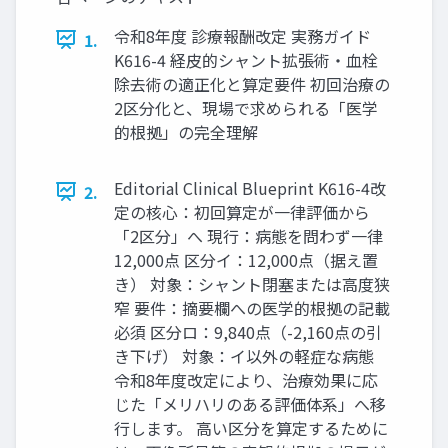
令和8年度 診療報酬改定 実務ガイド
1.
K616-4 経皮的シャント拡張術・血栓
除去術の適正化と算定要件 初回治療の
2区分化と、現場で求められる「医学
的根拠」の完全理解
Editorial Clinical Blueprint K616-4改
2.
定の核心：初回算定が一律評価から
「2区分」へ 現行：病態を問わず一律
12,000点 区分イ：12,000点（据え置
き） 対象：シャント閉塞または高度狭
窄 要件：摘要欄への医学的根拠の記載
必須 区分ロ：9,840点（-2,160点の引
き下げ） 対象：イ以外の軽症な病態
令和8年度改定により、治療効果に応
じた「メリハリのある評価体系」へ移
行します。 高い区分を算定するために