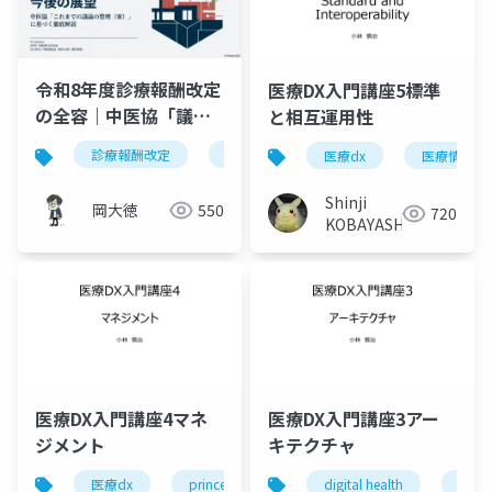
令和8年度診療報酬改定
医療DX入門講座5標準
の全容｜中医協「議論
と相互運用性
の整理（案）」徹底解
診療報酬改定
令和8年度
中医協
医療経営
医療dx
医療情報標
説
Shinji
岡大徳
550
720
KOBAYASHI
医療DX入門講座4マネ
医療DX入門講座3アー
ジメント
キテクチャ
医療dx
prince2
gaps
digital health
マネジメント
医療d