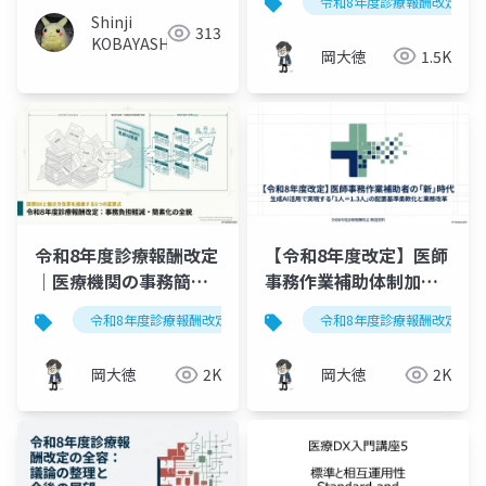
令和8年度診療報酬改定
目｜看護配置の柔軟化
Shinji
313
から事務簡素化まで
KOBAYASHI
岡大徳
1.5K
令和8年度診療報酬改定
【令和8年度改定】医師
｜医療機関の事務簡素
事務作業補助体制加算
化・効率化5つのポイン
の見直し｜生成AI活用
令和8年度診療報酬改定
事務簡素化
令和8年度診療報酬改定
医療dx
ト
で配置基準が柔軟化
岡大徳
2K
岡大徳
2K