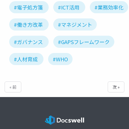
#電子処方箋
#ICT活用
#業務効率化
#働き方改革
#マネジメント
#ガバナンス
#GAPSフレームワーク
#人材育成
#WHO
« 前
次 »