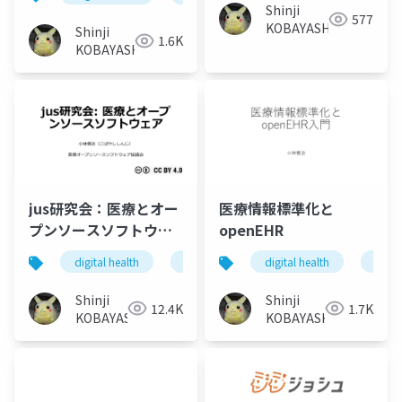
価と課題
Shinji
577
KOBAYASHI
Shinji
1.6K
KOBAYASHI
jus研究会：医療とオー
医療情報標準化と
プンソースソフトウェ
openEHR
ア
digital health
global health
digital health
oss
open sou
医療d
Shinji
Shinji
12.4K
1.7K
KOBAYASHI
KOBAYASHI