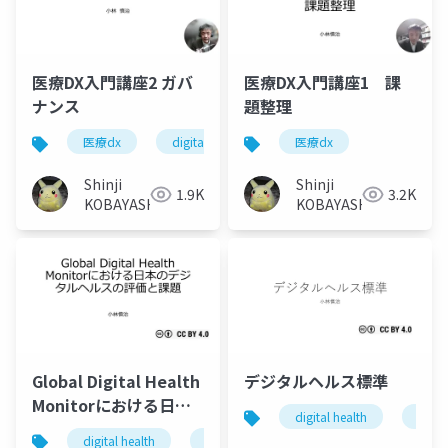
医療DX入門講座2 ガバ
医療DX入門講座1 課
ナンス
題整理
医療dx
digital health
ガバナンス
医療dx
Shinji
Shinji
1.9K
3.2K
KOBAYASHI
KOBAYASHI
Global Digital Health
デジタルヘルス標準
Monitorにおける日本
digital health
医療d
のデジタルヘルスの評
digital health
global health
医療dx