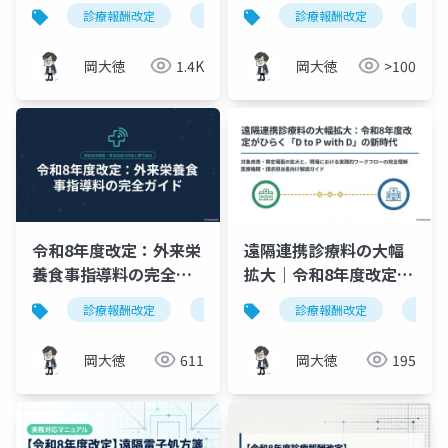
理解 ― 24時間応需体制
た医学管理等の新評価
診療報酬改定
救急外来医学管理料
診療報酬改定
令和8年度改定
オン
の新評価体系と経営イ
を解説
ンパクト
岡大徳
1.4K
岡大徳
>100
令和8年度改定：外来栄
遠隔連携診療料の大幅
養食事指導料の完全ガ
拡大｜令和8年度改定で
イド｜オンライン・電
ひらく「D to P with
診療報酬改定
外来栄養食事指導料
診療報酬改定
オンライン栄
遠隔
話指導の評価見直しと
D」の新時代
要件緩和
岡大徳
611
岡大徳
195