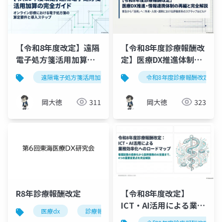
【令和8年度改定】遠隔
【令和8年度診療報酬改
電子処方箋活用加算の
定】医療DX推進体制整
完全ガイド｜オンライ
備加算の再編を図解で
遠隔電子処方箋活用加算
令和8年度診療報酬改定
令和8年度診療報酬改定
ン診療の算定要件と導
完全解説
入ステップ
岡大徳
311
岡大徳
323
【令和8年度改定】
R8年診療報酬改定
ICT・AI活用による業務
医療dx
診療報酬改定
効率化への4つの改定項