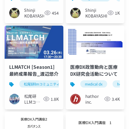
Shinji
Shinji
454
1K
KOBAYASHI
KOBAYASHI
LLMATCH [Season1]
医療DX政策動向と医療
最終成果報告_渡辺悠介
DX研究会活動について
松尾研llmコミュニティ
llmatch
medical dx
医療
health
松尾研
hathor
1.8K
3.4K
LLMコミ
inc.
ュニティ