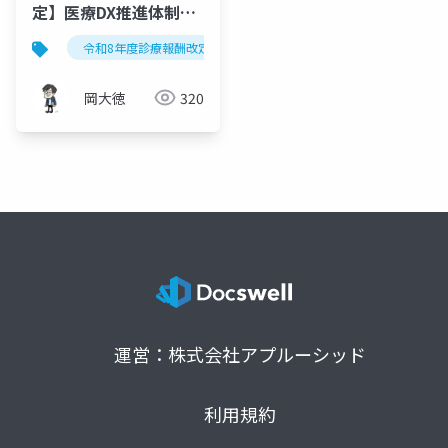
定】医療DX推進体制整
備加算の再編を図解で
令和8年度診療報酬改定
医療dx
電子的診療情報連
完全解説
岡大徳
320
運営：株式会社アプルーシッド
利用規約