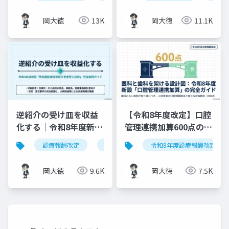
解説
化と現場での対応ガイ
ド
岡大徳
13K
岡大徳
11.1K
逆紹介の受け皿を収益
【令和8年度改定】口腔
化する｜令和8年度新設
管理連携加算600点の算
「特定機能病院等紹介
定要件・施設基準まと
診療報酬改定
特定機能病院等紹介患者受入加算
令和8年度診療報酬改定
患者受入加算」完全実
め
践ガイド
岡大徳
9.6K
岡大徳
7.5K