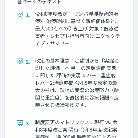
各ページのテキスト
令和8年度改定： リンパ浮腫複合的治
1.
療料 治療時間に基づく新評価体系と、
最大500点への引き上げ 対象：医療従
事者・レセプト担当者向け エグゼクテ
ィブ・サマリー
改定の基本理念：定額制から「実態に
2.
即した評価」へ 単一の定額評価 実態
に即した 評価の実現 レバー1:重症度
レバー2:治療時間 令和8年度改定の最
大の柱は、現場の実際の治療努力（時
間と重症度）を直接的に診療報酬へ反
映させる構造転換です。
制度変更のマトリックス：現行 vs. 令
3.
和8年度改定案 現行 令和8年度改定案
重症例 一律 200点 時間区分による段