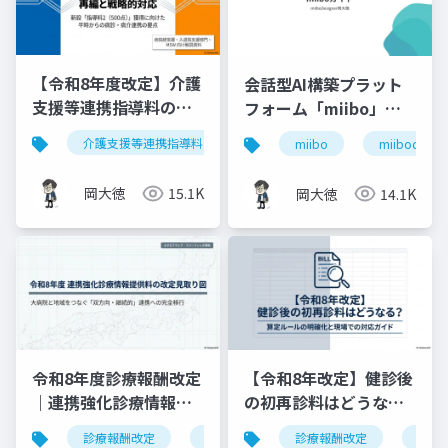
【令和8年度改定】介護
会話型AI構築プラット
支援等連携指導料の再
フォーム「miibo」ガ
編と戦略的対応｜指導
イド
介護支援等連携指導料
令和8年度診療報酬改定
入
miibo
miibodesign
料2（500点）の要件整
理
岡大徳
15.1K
岡大徳
14.1K
令和8年度診療報酬改定
【令和8年改定】健診後
｜連携強化診療情報提
の初再診料はどうな
供料の見直しを図解で
る？算定ルールの明確
診療報酬改定
連携強化診療情報提供料
診療報酬改定
令和8年度
健康