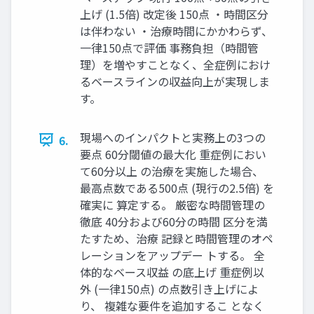
上げ (1.5倍) 改定後 150点 ・時間区分
は伴わない ・治療時間にかかわらず、
一律150点で評価 事務負担（時間管
理）を増やすことなく、全症例におけ
るベースラインの収益向上が実現しま
す。
現場へのインパクトと実務上の3つの
6.
要点 60分閾値の最大化 重症例におい
て60分以上 の治療を実施した場合、
最高点数である500点 (現行の2.5倍) を
確実に 算定する。 厳密な時間管理の
徹底 40分および60分の時間 区分を満
たすため、治療 記録と時間管理のオペ
レーションをアップデー トする。 全
体的なベース収益 の底上げ 重症例以
外 (一律150点) の点数引き上げによ
り、 複雑な要件を追加するこ となく