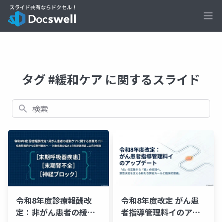
Ope
タグ #緩和ケア に関するスライド
検索
令和8年度診療報酬改
令和8年度改定 がん患
定：非がん患者の緩和
者指導管理料イのアッ