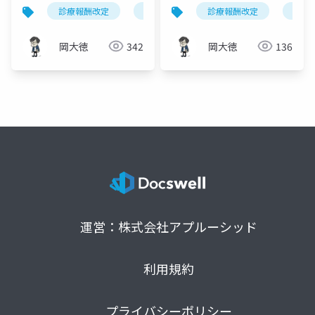
ケア見直し｜対象疾患
プデート｜「点」から
診療報酬改定
緩和ケア
診療報酬改定
令和8年度改定
がん
末
の拡大と包括範囲の完
「線」の支援へ
全解説
岡大徳
342
岡大徳
136
運営：株式会社アプルーシッド
利用規約
プライバシーポリシー