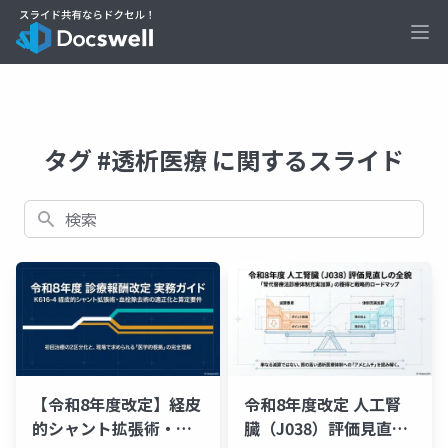
Ope
タグ #透析医療 に関するスライド
検索
【令和8年度改定】経皮
令和8年度改定 人工腎
的シャント拡張術・血
臓（J038）評価見直し