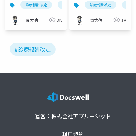
栓除去術（K616-4）の
の全貌｜腎代替療法診
診療報酬改定
令和8年度改定
診療報酬改定
透析医療
人工
経
適正化｜初回2区分化と
療体制充実加算の獲得
算定要件を図解
戦略
岡大徳
2K
岡大徳
1K
#診療報酬改定
運営：株式会社アプルーシッド
利用規約