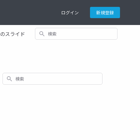
ログイン
新規登録
検索
てのスライド
検索