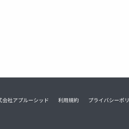
上限緩和
別表第九の三
令和8年度
式会社アプルーシッド
利用規約
プライバシーポ