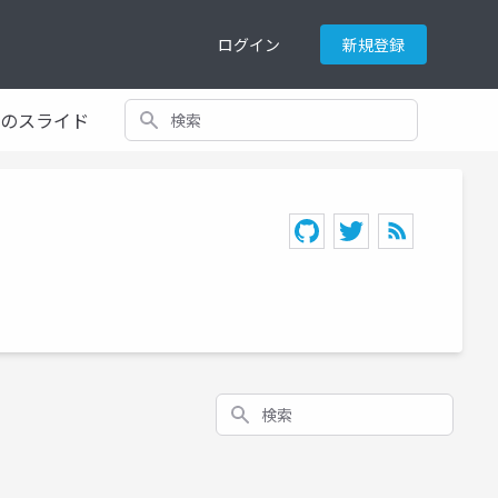
ログイン
新規登録
検索
てのスライド
検索