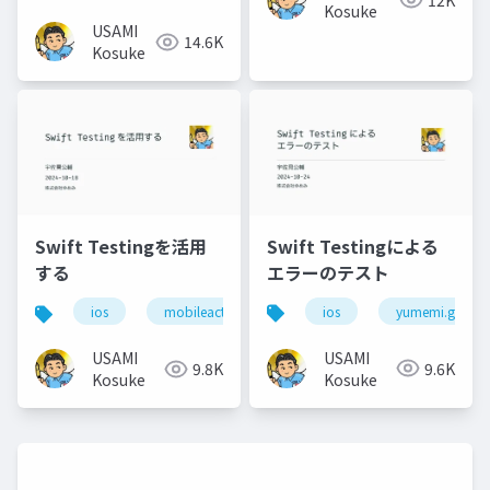
Kosuke
USAMI
14.6K
Kosuke
Swift Testingによる
Swift Testingを活用
エラーのテスト
する
ios
yumemi.grow
ios
mobileact
USAMI
USAMI
9.6K
9.8K
Kosuke
Kosuke