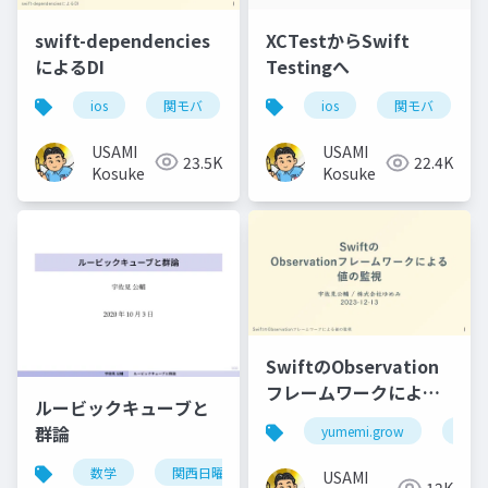
swift-dependencies
XCTestからSwift
によるDI
Testingへ
ios
関モバ
ios
関モバ
USAMI
USAMI
23.5K
22.4K
Kosuke
Kosuke
SwiftのObservation
フレームワークによる
ルービックキューブと
値の監視
群論
yumemi.grow
ios
数学
関西日曜数学友の会
USAMI
12K