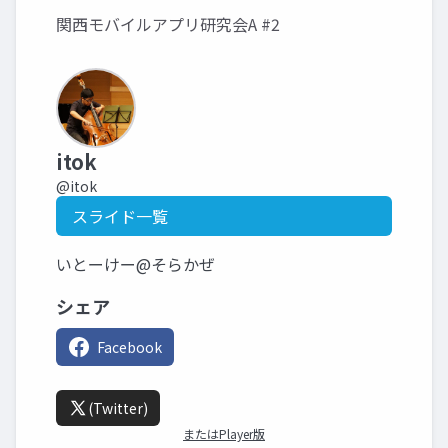
関西モバイルアプリ研究会A #2
itok
@itok
スライド一覧
いとーけー@そらかぜ
シェア
Facebook
(Twitter)
またはPlayer版