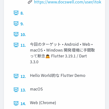
https://www.docswell.com/user/itok
8.
9.
10.
今回のターゲット • Android • Web •
11.
macOS • Windows 開発環境に手間取
って断念🙇 Flutter 3.19.1 / Dart
3.3.0
Hello World的な Flutter Demo
12.
macOS
13.
Web (Chrome)
14.