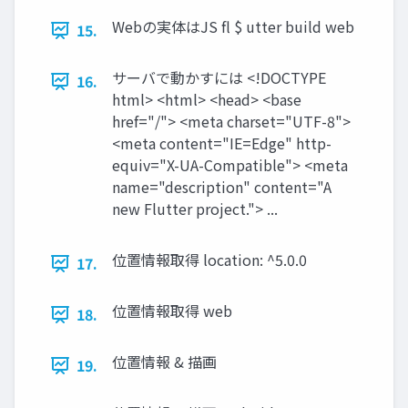
Webの実体はJS fl $ utter build web
15.
サーバで動かすには <!DOCTYPE
16.
html> <html> <head> <base
href="/"> <meta charset="UTF-8">
<meta content="IE=Edge" http-
equiv="X-UA-Compatible"> <meta
name="description" content="A
new Flutter project."> ...
位置情報取得 location: ^5.0.0
17.
位置情報取得 web
18.
位置情報 & 描画
19.