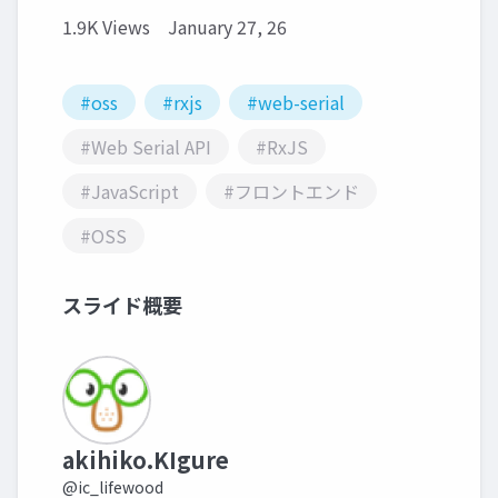
1.9K Views
January 27, 26
#oss
#rxjs
#web-serial
#Web Serial API
#RxJS
#JavaScript
#フロントエンド
#OSS
スライド概要
akihiko.KIgure
@ic_lifewood