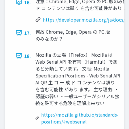
注意：Chrome, Edge, Opera の PC 版のみ使
16.
ド コ ンテンツは誤り を含む可能性があり ま
https://developer.mozilla.org/ja/docs/
何故 Chrome, Edge, Opera の PC 版
17.
のみなのか？
Mozilla の立場（Firefox） Mozilla は
18.
Web Serial API を有害（Harmful）であ
ると分類しています。 文献: Mozilla
Specification Positions - Web Serial API
AI QR 生 コ ー 成 ド コ ンテンツは誤り
を含む可能性 があり ます。 主な理由: ・
認証の弱い ・一般ユーザーがシリアル接
続を許可する危険を理解出来ない
https://mozilla.github.io/standards-
positions/#webserial