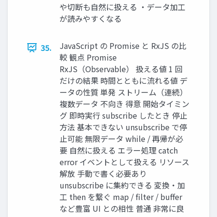
や切断も自然に扱える ・データ加工
が読みやすくなる
JavaScript の Promise と RxJS の比
35.
較 観点 Promise
RxJS（Observable） 扱える値 1 回
だけの結果 時間とともに流れる値 デ
ータの性質 単発 ストリーム（連続）
複数データ 不向き 得意 開始タイミン
グ 即時実行 subscribe したとき 停止
方法 基本できない unsubscribe で停
止可能 無限データ while / 再帰が必
要 自然に扱える エラー処理 catch
error イベントとして扱える リソース
解放 手動で書く必要あり
unsubscribe に集約できる 変換・加
工 then を繋ぐ map / filter / buffer
など豊富 UI との相性 普通 非常に良