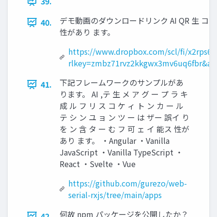
39.
デモ動画のダウンロードリンク AI QR 生 コ 
40.
性があり ます。
https://www.dropbox.com/scl/fi/x2rps
rlkey=zmbz71rvz2kkgwx3mv6uq6fbr&am
下記フレームワークのサンプルがあ
41.
ります。 AI ,テ 生 メ ア グ ー プ ラ キ
成 ル フ リ ス コ ケ ィ ト ン カ ー ル
テ シ ン ユ ョ ン ツ ー は ザー 誤イ り
を ン 含 タ ー む フ 可 ェ イ 能ス 性が
あり ます。 ・Angular ・Vanilla
JavaScript ・Vanilla TypeScript ・
React ・Svelte ・Vue
https://github.com/gurezo/web-
serial-rxjs/tree/main/apps
何故 npm パッケージを公開したか？
42.