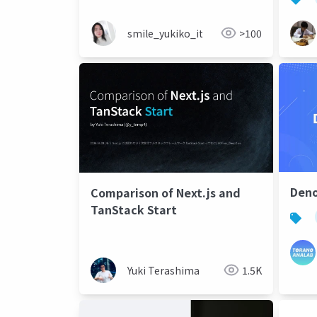
smile_yukiko_it
>100
Den
Comparison of Next.js and
TanStack Start
Yuki Terashima
1.5K