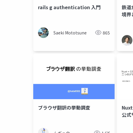
rails g authentication 入門
鉄道
境界
Saeki Mototsune
865
ブラウザ翻訳の挙動調査
Nuxt
公式
二つ
た話
ムギュウ
1.6K