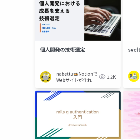
個人開発の技術選定
sve
nabettu🍲Notionで
1.2K
Webサイトが作れる
サービス開発中