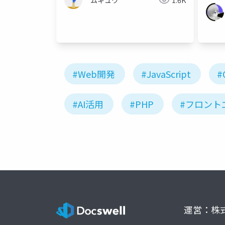
#Web開発
#JavaScript
#
#AI活用
#PHP
#フロント
運営：株