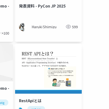
emo -
発表資料 - PyCon JP 2025
Haruki Shimizu
599
>100
emo -
RestApiとは
s4g