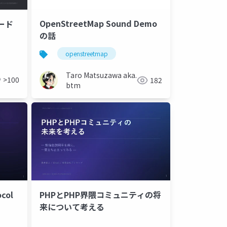
OpenStreetMap Sound Demo
ード
の話
openstreetmap
Taro Matsuzawa aka.
>100
182
btm
col
PHPとPHP界隈コミュニティの将
来について考える