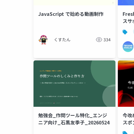
JavaScript で始める動画制作
Fre
スサ
くすたん
334
勉強会_作問ツール特化_エンジ
今改
ニア向け_石黒友季子_20260524
スポ