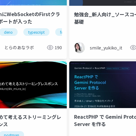
shにWebSocketのFirstクラ
勉強会_新人向け_ソースコ
ポートが入った
基礎
deno
typescript
fresh
とらのあなラボ
190
smile_yukiko_it
ReactPHP で Gemini Proto
めて考えるストリーミングレ
Server を作る
ンス
postman