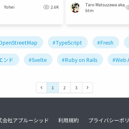
Taro Matsuzawa aka.
Yohei
2.6K
btm
OpenStreetMap
#TypeScript
#Fresh
エンド
#Svelte
#Ruby on Rails
#Web A
1
2
3
式会社アプルーシッド
利用規約
プライバシーポ