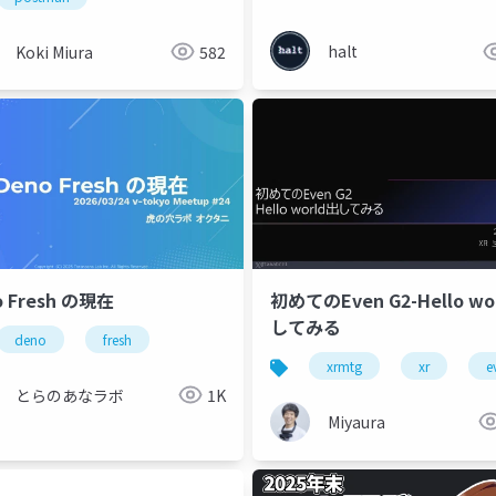
halt
Koki Miura
582
o Fresh の現在
初めてのEven G2-Hello wo
してみる
deno
fresh
xrmtg
xr
e
とらのあなラボ
1K
Miyaura