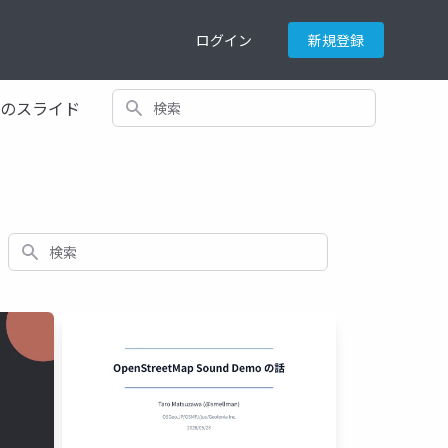
ログイン
新規登録
検索
てのスライド
検索