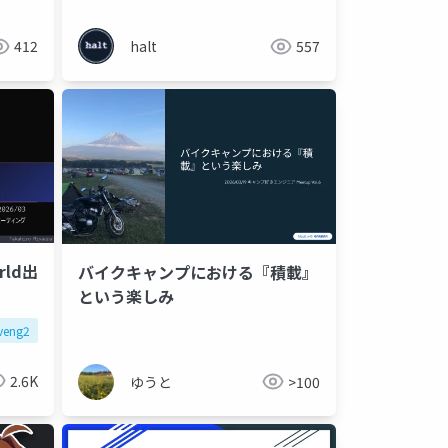
412
halt
557
rld出
バイクキャンプにおける『積載』
という楽しみ
veng2
ai
aiglass
2.6K
ゆうと
>100