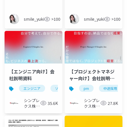
smile_yukiko_it
>100
smile_yukiko_it
>100
【エンジニア向け】会
【プロジェクトマネジ
社説明資料
ャー向け】会社説明資
料
エンジニア
ソフトウェアエンジニア
pm
中途採用
フロントエ
シンプレ
シンプレ
35.6K
27.8K
クス株式
クス株式
会社
会社