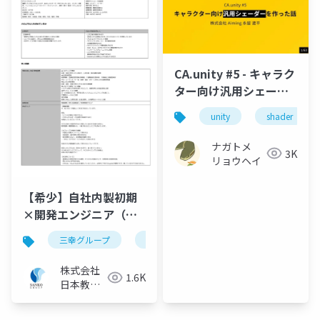
CA.unity #5 - キャラク
ター向け汎用シェーダ
ーを作った話 (公開用)
unity
shader
ナガトメ
3K
リョウヘイ
【希少】自社内製初期
×開発エンジニア（要
件定義～設計の上流ポ
三幸グループ
日本教育クリエイト
採用ピッチ資料
ジション）｜三幸グル
ープ【株式会社日本教
株式会社
1.6K
育クリエイト】
日本教育
クリエイ
ト ITソ