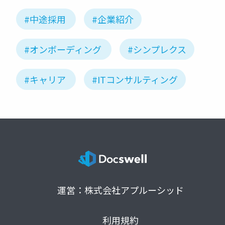
リューシ
ョン事業
#中途採用
#企業紹介
部
#オンボーディング
#シンプレクス
#キャリア
#ITコンサルティング
運営：株式会社アプルーシッド
利用規約