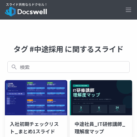
Ope
タグ #中途採用 に関するスライド
検索
入社初期チェックリス
中途社員_IT研修講師_
ト_まとめ1スライド
理解度マップ