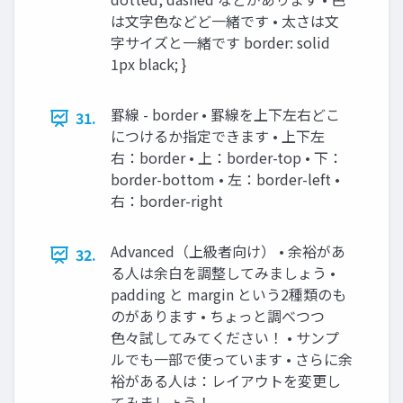
は文字色などど一緒です • 太さは文
字サイズと一緒です border: solid
1px black; }
罫線 - border • 罫線を上下左右どこ
31.
につけるか指定できます • 上下左
右：border • 上：border-top • 下：
border-bottom • 左：border-left •
右：border-right
Advanced（上級者向け） • 余裕があ
32.
る人は余白を調整してみましょう •
padding と margin という2種類のも
のがあります • ちょっと調べつつ
色々試してみてください！ • サンプ
ルでも一部で使っています • さらに余
裕がある人は：レイアウトを変更し
てみましょう！