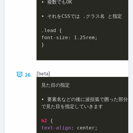
• 複数でもOK

• それをCSSでは .クラス名 と指定

.lead {

font-size: 
1.25
rem;

}

[beta]
26.
見た目の指定

• 要素名などの後に波括弧で囲った部分

で見た目を指定していきます

h2
text-align
: center;
