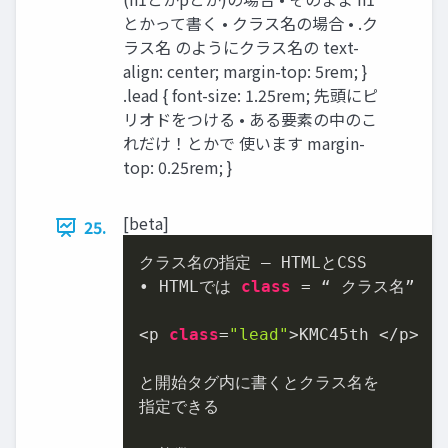
とかって書く • クラス名の場合 • .ク
ラス名 のようにクラス名の text-
align: center; margin-top: 5rem; }
.lead { font-size: 1.25rem; 先頭にピ
リオドをつける • ある要素の中のこ
れだけ！とかで 使います margin-
top: 0.25rem; }
[beta]
25.
クラス名の指定 – HTMLとCSS

• HTMLでは 
class
 = “ クラス名”

<p 
class
=
"lead"
>KMC45th </p>

と開始タグ内に書くとクラス名を

指定できる
