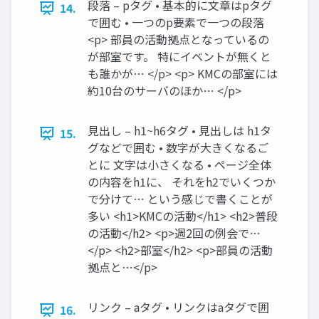
段落 – pタグ • 基本的に文章はpタグ
14.
で囲む • 一つのp要素で一つの段落
<p> 部員の活動拠点となっているの
が部室です。 特にイベントが無くと
も誰かが… </p> <p> KMCの部室には
約10台のサーバのほか… </p>
見出し – h1~h6タグ • 見出しは h1タ
15.
グなどで囲む • 数字が大きくなるご
とに 文字は小さくなる • ページ全体
の内容をh1に、 それをh2でいくつか
で分けて… という感じで書くことが
多い <h1>KMCの活動</h1> <h2>普段
の活動</h2> <p>週2回の例会で…
</p> <h2>部室</h2> <p>部員の活動
拠点と…</p>
リンク – aタグ • リンクはaタグで囲
16.