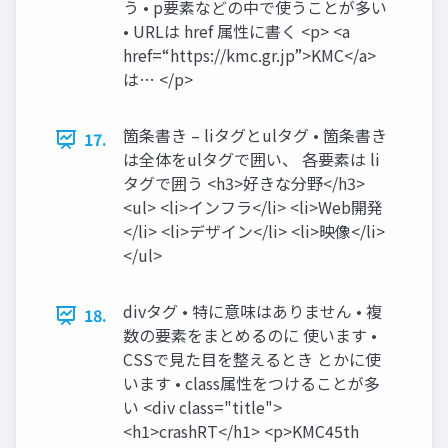
う • p要素などの中で使うことが多い
• URLは href 属性に書く <p> <a
href=“https://kmc.gr.jp”>KMC</a>
は… </p>
箇条書き – liタグとulタグ • 箇条書き
17.
は全体をulタグで囲い、 各要素は li
タグで囲う <h3>好きな分野</h3>
<ul> <li>インフラ</li> <li>Web開発
</li> <li>デザイン</li> <li>映像</li>
</ul>
divタグ • 特に意味はありません • 複
18.
数の要素をまとめるのに 使います •
CSSで見た目を整えるとき とかに使
います • class属性をつけることが多
い <div class="title">
<h1>crashRT</h1> <p>KMC45th